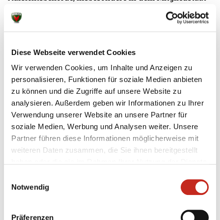
ihres gewöhnlichen Aufenthalts, ihres Arbeitsplatzes
oder des Orts des mutmaßlichen Verstoßes zu. Das
Beschwerderecht besteht unbeschadet anderweitiger
verwaltungsrechtlicher oder gerichtlicher
Diese Webseite verwendet Cookies
Rechtsbehelfe.
Wir verwenden Cookies, um Inhalte und Anzeigen zu
Recht auf Daten­übertrag­barkeit
personalisieren, Funktionen für soziale Medien anbieten
zu können und die Zugriffe auf unsere Website zu
Sie haben das Recht, Daten, die wir auf Grundlage
analysieren. Außerdem geben wir Informationen zu Ihrer
Ihrer Einwilligung oder in Erfüllung eines Vertrags
Verwendung unserer Website an unsere Partner für
automatisiert verarbeiten, an sich oder an einen
soziale Medien, Werbung und Analysen weiter. Unsere
Dritten in einem gängigen, maschinenlesbaren Format
Partner führen diese Informationen möglicherweise mit
aushändigen zu lassen. Sofern Sie die direkte
weiteren Daten zusammen, die Sie ihnen bereitgestellt
Übertragung der Daten an einen anderen
haben oder die sie im Rahmen Ihrer Nutzung der Dienste
Verantwortlichen verlangen, erfolgt dies nur, soweit es
gesammelt haben.
Einwilligungsauswahl
technisch machbar ist.
Notwendig
Auskunft, Berichtigung und Löschung
Präferenzen