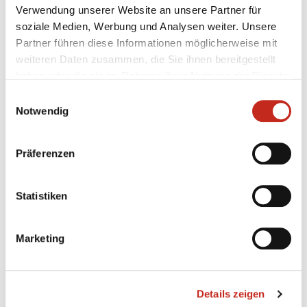
Saison 10/11
Saison 11/12
Verwendung unserer Website an unsere Partner für
soziale Medien, Werbung und Analysen weiter. Unsere
Partner führen diese Informationen möglicherweise mit
weiteren Daten zusammen, die Sie ihnen bereitgestellt
haben oder die sie im Rahmen Ihrer Nutzung der Dienste
gesammelt haben.
Saison 12/13
Saison 13/14
Einwilligungsauswahl
Notwendig
Präferenzen
Saison 14/15
Saison 15/16
Statistiken
Marketing
Saison 17/18
Saison 16/17
Details zeigen