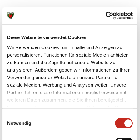
Funktion
Maskottchen der Füchse Berlin
Diese Webseite verwendet Cookies
Trikotnummer
8
Wir verwenden Cookies, um Inhalte und Anzeigen zu
personalisieren, Funktionen für soziale Medien anbieten
zu können und die Zugriffe auf unsere Website zu
Geboren am
analysieren. Außerdem geben wir Informationen zu Ihrer
01.07.2006
Verwendung unserer Website an unsere Partner für
soziale Medien, Werbung und Analysen weiter. Unsere
Partner führen diese Informationen möglicherweise mit
weiteren Daten zusammen, die Sie ihnen bereitgestellt
Geburtsort
haben oder die sie im Rahmen Ihrer Nutzung der Dienste
Berlin
gesammelt haben.
Einwilligungsauswahl
Notwendig
Hobbies
Tanzen mit meinen Mädels von Dance Deluxe