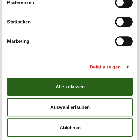
Präferenzen
Die Füchse Berlin anfeuern
Mit den Fans feiern und Fotos machen
Kuscheln mit meinen kleinen und großen Fans
Statistiken
Kindergeburtstage und Weihnachtsfeiern
Marketing
Lieblingsessen
Gans, Huhn...Na, man kennt ja meine Vorlieben
Details zeigen
Alle zulassen
Auswahl erlauben
Vielleicht möchtet ihr, dass ich euch mal zu Hause, zu
einem Geburtstag, eurer Weihnachtsfeier oder zu eurer
Ablehnen
Firmenfeier besuche? Schreibt mir einfach eine E-Mail
an:
fuchsi@fuechse.berlin