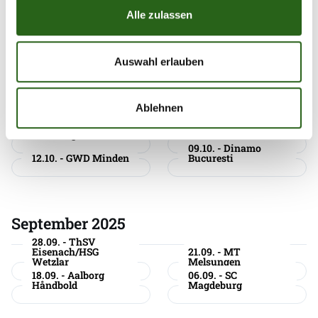
20.11. - Sporting CP
15.11. - THW Kiel
Alle zulassen
06.11. - ThSV
Eisenach Pokal
Auswahl erlauben
Oktober 2025
Ablehnen
26.10. - HSV
16.10. - Kolstad
Hamburg
Håndball
09.10. - Dinamo
12.10. - GWD Minden
Bucuresti
September 2025
28.09. - ThSV
Eisenach/HSG
21.09. - MT
Wetzlar
Melsungen
18.09. - Aalborg
06.09. - SC
Håndbold
Magdeburg