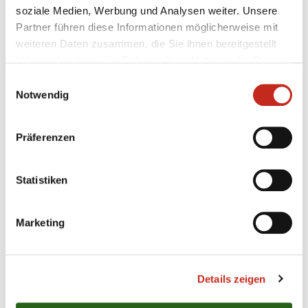
soziale Medien, Werbung und Analysen weiter. Unsere
Partner führen diese Informationen möglicherweise mit
weiteren Daten zusammen, die Sie ihnen bereitgestellt
Februar 2026
haben oder die sie im Rahmen Ihrer Nutzung der Dienste
gesammelt haben.
Einwilligungsauswahl
26.02. - Industria
15.02. - TVB
Kielce
Stuttgart
Notwendig
Präferenzen
Dezember 2025
Statistiken
27.12. - FRISCH AUF!
14.12. - HSG Wetzlar/
Göppingen
Pokal Kiel
Marketing
November 2025
Details zeigen
30.11. - TBV Lemgo
27.11. - One
Lippe
Veszprém HC