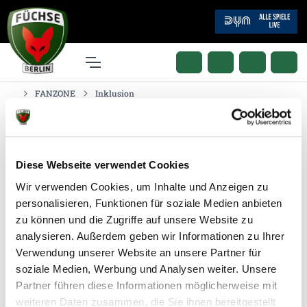
FANZONE
Inklusion
Inklusion macht keinen
Unterschied!
Diese Webseite verwendet Cookies
Wir verwenden Cookies, um Inhalte und Anzeigen zu
personalisieren, Funktionen für soziale Medien anbieten
zu können und die Zugriffe auf unsere Website zu
Sport sollte für jeden zugänglich sein, unabhängig von
analysieren. Außerdem geben wir Informationen zu Ihrer
körperlichen oder geistigen Beeinträchtigungen.
Verwendung unserer Website an unsere Partner für
Durch Sport können Menschen mit Behinderungen
soziale Medien, Werbung und Analysen weiter. Unsere
nicht nur ihre körperliche Fitness verbessern, sondern
Partner führen diese Informationen möglicherweise mit
auch ihr Selbstbewusstsein stärken und soziale
weiteren Daten zusammen, die Sie ihnen bereitgestellt
Kontakte knüpfen. Dabei ist es wichtig, dass die