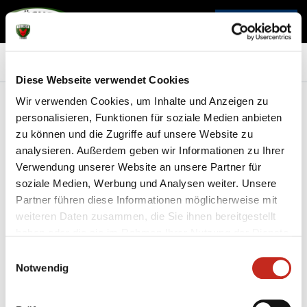
Diese Webseite verwendet Cookies
PRESSE
Downloads
Wir verwenden Cookies, um Inhalte und Anzeigen zu
personalisieren, Funktionen für soziale Medien anbieten
zu können und die Zugriffe auf unsere Website zu
Downloads
analysieren. Außerdem geben wir Informationen zu Ihrer
Verwendung unserer Website an unsere Partner für
soziale Medien, Werbung und Analysen weiter. Unsere
Partner führen diese Informationen möglicherweise mit
Füchse Berlin Vereinswappen EPS
weiteren Daten zusammen, die Sie ihnen bereitgestellt
Typ: unbekannter Dateityp
haben oder die sie im Rahmen Ihrer Nutzung der Dienste
Größe: 12012.61 kB / 11.73 MB
gesammelt haben.
Einwilligungsauswahl
Quelle: Füchse Berlin
Notwendig
Füchse Berlin Vereinswappen JPG