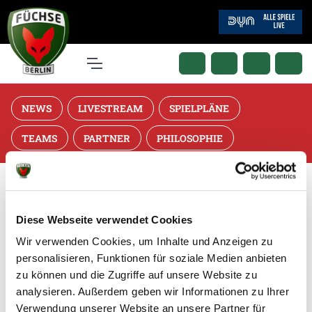
NEWS
LIVESTREAM
SPIELPLÄNE
TEAMS
PARTNER
PHILOSOPHIE
Diese Webseite verwendet Cookies
SVEN SUTON
ERSTES CAMP DER
DREI JUNGFÜCHSE
FÜCHSE WIEDER
FÜCHSE BERLIN
Wir verwenden Cookies, um Inhalte und Anzeigen zu
personalisieren, Funktionen für soziale Medien anbieten
VERSTÄRKT DAS
HANDBALLSCHULE IN
PER LEIHE ZUM 1. VFL
BESTER AUSBILDER
HANDBALLSCHULE BY
zu können und die Zugriffe auf unsere Website zu
analysieren. Außerdem geben wir Informationen zu Ihrer
Verwendung unserer Website an unsere Partner für