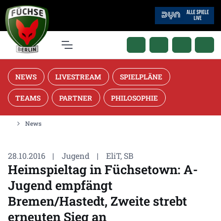
NEWS
LIVESTREAM
SPIELPLÄNE
TEAMS
PARTNER
PHILOSOPHIE
News
28.10.2016
|
Jugend
|
EliT, SB
Heimspieltag in Füchsetown: A-
Jugend empfängt
Bremen/Hastedt, Zweite strebt
erneuten Sieg an