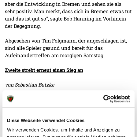
aber die Entwicklung in Bremen und sehen sie als
sehr positiv. Man merkt, dass sich in Bremen etwas tut
und das ist gut so", sagte Bob Hanning im Vorhinein
der Begegnung.
Abgesehen von Tim Folgmann, der angeschlagen ist,
sind alle Spieler gesund und bereit für das
Aufeinandertreffen am morgigen Samstag.
Zweite strebt erneut einen Sieg an
von Sebastian Butzke
Ein spielfreies Wochenende liegt hinter uns - der ein
oder andere könnte denken, dass damit auch zwei
entspannte Trainingswochen einhergingen.
Diese Webseite verwendet Cookies
Fehlanzeige: Zwar waren uns die ersten beiden Tage
als kleine Erholungspause vergönnt, jedoch folgten
Wir verwenden Cookies, um Inhalte und Anzeigen zu
darauf ziemlich intensive aber auch wertvolle