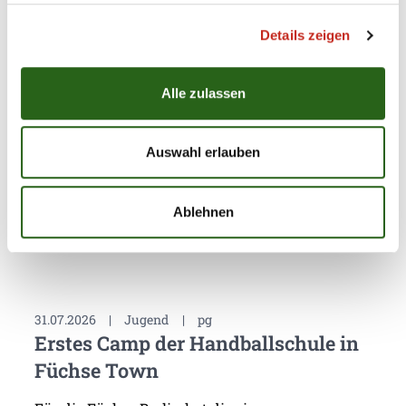
machen, jedoch die Zukunft gilt es zu gestalten - mit
einem weiteren Sieg.
Details zeigen
Alle zulassen
Auswahl erlauben
Weitere News
Ablehnen
31.07.2026
|
Jugend
|
pg
Erstes Camp der Handballschule in
Füchse Town