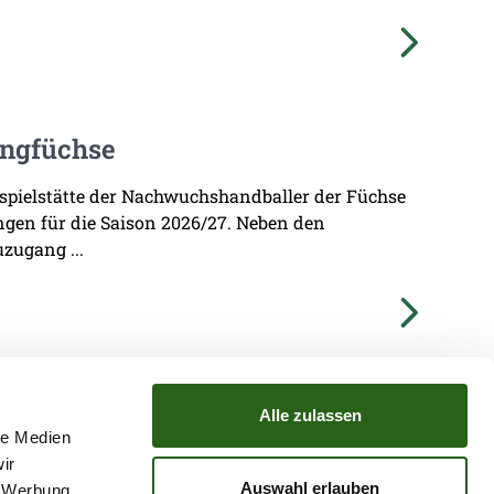
ungfüchse
imspielstätte der Nachwuchshandballer der Füchse
ungen für die Saison 2026/27. Neben den
zugang ...
Alle zulassen
le Medien
ir
TZ
ATGB
Auswahl erlauben
, Werbung