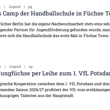
6
|
Jugend
|
pg
s Camp der Handballschule in Füchse 
Füchse Berlin hat die eigene Nachwuchsarbeit stets eine se
gender Partner für Jugendförderung gefunden wurde, mac
erte sich die Handballschule das erste Mal in Füchse Town.
6
|
Jugend
|
ap
Jungfüchse per Leihe zum 1. VfL Potsd
lgreiche Kooperation zwischen dem 1. VfL Potsdam und den
enden Saison 2026/27 profitiert der VfL vom erstklassige
 hungrigen Talenten aus der Hauptstadt.