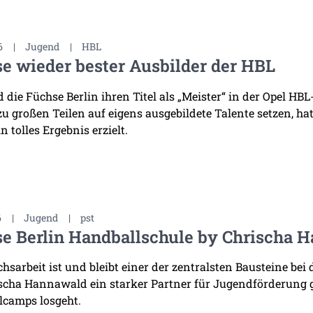
6
|
Jugend
|
HBL
e wieder bester Ausbilder der HBL
die Füchse Berlin ihren Titel als „Meister“ in der Opel HB
 zu großen Teilen auf eigens ausgebildete Talente setzen, h
n tolles Ergebnis erzielt.
6
|
Jugend
|
pst
e Berlin Handballschule by Chrischa H
sarbeit ist und bleibt einer der zentralsten Bausteine bei 
scha Hannawald ein starker Partner für Jugendförderung
lcamps losgeht.