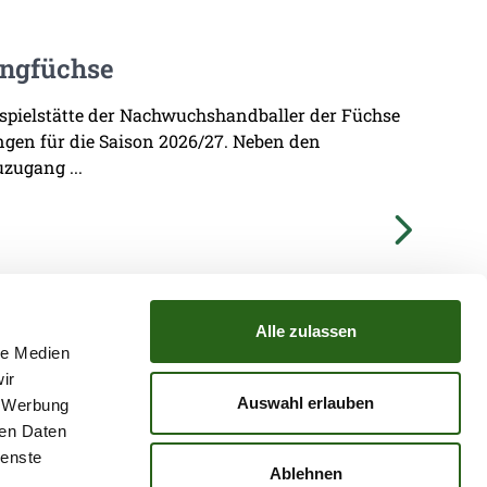
ungfüchse
imspielstätte der Nachwuchshandballer der Füchse
ungen für die Saison 2026/27. Neben den
zugang ...
Alle zulassen
le Medien
ir
TZ
ATGB
Auswahl erlauben
, Werbung
ren Daten
ienste
Ablehnen