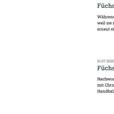
Füchs
Während 
weil sie
erneut ei
01.07.202
Füchs
Nachwuch
mit Chri
Handbal