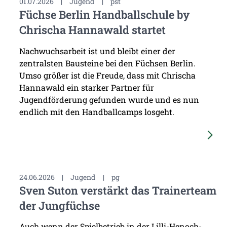
01.07.2026
|
Jugend
|
pst
Füchse Berlin Handballschule by
Chrischa Hannawald startet
Nachwuchsarbeit ist und bleibt einer der
zentralsten Bausteine bei den Füchsen Berlin.
Umso größer ist die Freude, dass mit Chrischa
Hannawald ein starker Partner für
Jugendförderung gefunden wurde und es nun
endlich mit den Handballcamps losgeht.
24.06.2026
|
Jugend
|
pg
Sven Suton verstärkt das Trainerteam
der Jungfüchse
Auch wenn der Spielbetrieb in der Lilli-Henoch-