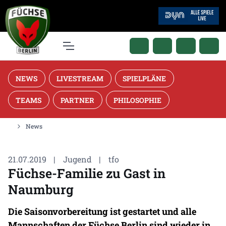
NEWS
LIVESTREAM
SPIELPLÄNE
TEAMS
PARTNER
PHILOSOPHIE
News
21.07.2019
|
Jugend
|
tfo
Füchse-Familie zu Gast in
Naumburg
Die Saisonvorbereitung ist gestartet und alle
Mannschaften der Füchse Berlin sind wieder in