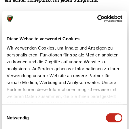
Neben den Trainingseinheiten stehen natürlich auch
einige Trainingsspiele an. Bereits am Montagabend
spielt die A-Jugend gegen den Zweitligaabsteiger
Dessau-Roßlauer HV. Die Bundesligareserve der
Diese Webseite verwendet Cookies
Füchse testet hingegen am Dienstag gegen den
Zweitligisten aus Eisenach. Unter der Trainingswoche
Wir verwenden Cookies, um Inhalte und Anzeigen zu
treffen dann die A-Jugend und die 2. Mannschaft
personalisieren, Funktionen für soziale Medien anbieten
auch nochmal in einem Testspiel aufeinander. Somit
zu können und die Zugriffe auf unsere Website zu
ist in dem morgen startenden Trainingslager für
analysieren. Außerdem geben wir Informationen zu Ihrer
reichlich hochkarätige Gegner gesorgt. Für alle Teams
Verwendung unserer Website an unsere Partner für
stehen im Anschluss an diese intensive
soziale Medien, Werbung und Analysen weiter. Unsere
Trainingswoche noch einige Vorbereitungsturniere
Partner führen diese Informationen möglicherweise mit
an. In Naumburg wird allerdings der Grundstein
weiteren Daten zusammen, die Sie ihnen bereitgestellt
gelegt, um optimal auf die Saison vorbereitet zu sein.
haben oder die sie im Rahmen Ihrer Nutzung der Dienste
gesammelt haben.
Einwilligungsauswahl
A-Jugend - Dessau-Roßlauer HV 27:31
Notwendig