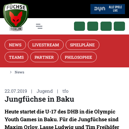
NEWS
LIVESTREAM
SPIELPLÄNE
TEAMS
PARTNER
PHILOSOPHIE
News
22.07.2019
|
Jugend
|
tfo
Jungfüchse in Baku
Heute startet die U-17 des DHB in die Olympic
Youth Games in Baku. Für die Jungfüchse sind
Maxim Orlov, Lasse Ludwig und Tim Freihöfer