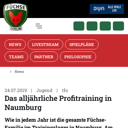
NEWS
LIVESTREAM
SPIELPLÄNE
TEAMS
PARTNER
PHILOSOPHIE
News
24.07.2019
|
Jugend
|
tfo
Das alljährliche Profitraining in
Naumburg
Wie in jedem Jahr ist die gesamte Füchse-
Familie im Trainingslager in Naumburg. Am