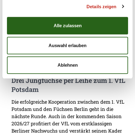
Dass mit Chrischa Hannawald ein hervorragender
Details zeigen
Partner für Jugendförderung gefunden wurde,
macht den Hauptstadt-Club umso glücklicher. Nun
Alle zulassen
präsentierte sich die Handballschule das erste Mal
in Füchse Town.
Auswahl erlauben
Ablehnen
08.07.2026
|
Jugend
|
ap
Drei Jungfüchse per Leihe zum 1. VfL
Potsdam
Die erfolgreiche Kooperation zwischen dem 1. VfL
Potsdam und den Füchsen Berlin geht in die
nächste Runde. Auch in der kommenden Saison
2026/27 profitiert der VfL vom erstklassigen
Berliner Nachwuchs und verstärkt seinen Kader