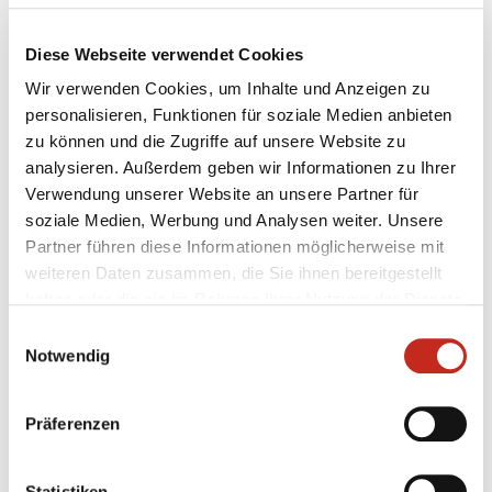
Dienstag, 6. August, 12.30 Uhr:
Deutschland - Portugal
Diese Webseite verwendet Cookies
26:33
Wir verwenden Cookies, um Inhalte und Anzeigen zu
Mittwoch, 7. August, 16.30 Uhr:
Tunesien - Deutschland
personalisieren, Funktionen für soziale Medien anbieten
15:36
zu können und die Zugriffe auf unsere Website zu
Freitag, 9. August, 12.30 Uhr:
Deutschland - Serbien.
analysieren. Außerdem geben wir Informationen zu Ihrer
30:22
Verwendung unserer Website an unsere Partner für
Samstag, 10. August, 16.30 Uhr:
Deutschland - Brasilien
soziale Medien, Werbung und Analysen weiter. Unsere
28:22
Partner führen diese Informationen möglicherweise mit
Montag, 12. August, 14.30 Uhr:
Island - Deutschland
weiteren Daten zusammen, die Sie ihnen bereitgestellt
haben oder die sie im Rahmen Ihrer Nutzung der Dienste
gesammelt haben.
Einwilligungsauswahl
Notwendig
Präferenzen
Weitere News
Statistiken