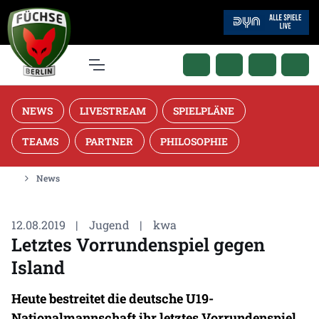
NEWS
LIVESTREAM
SPIELPLÄNE
TEAMS
PARTNER
PHILOSOPHIE
News
12.08.2019
|
Jugend
|
kwa
Letztes Vorrundenspiel gegen
Island
Heute bestreitet die deutsche U19-
Nationalmannschaft ihr letztes Vorrundenspiel