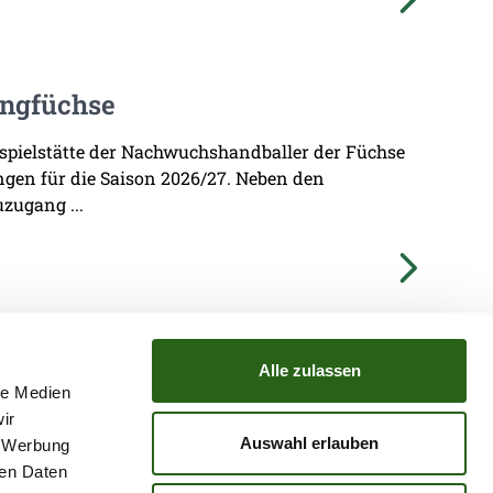
ungfüchse
imspielstätte der Nachwuchshandballer der Füchse
ungen für die Saison 2026/27. Neben den
zugang ...
Alle zulassen
le Medien
ir
TZ
ATGB
Auswahl erlauben
, Werbung
ren Daten