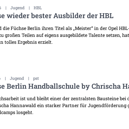
6
|
Jugend
|
HBL
e wieder bester Ausbilder der HBL
die Füchse Berlin ihren Titel als „Meister“ in der Opel HB
 zu großen Teilen auf eigens ausgebildete Talente setzen, h
n tolles Ergebnis erzielt.
6
|
Jugend
|
pst
e Berlin Handballschule by Chrischa H
sarbeit ist und bleibt einer der zentralsten Bausteine bei 
scha Hannawald ein starker Partner für Jugendförderung
lcamps losgeht.