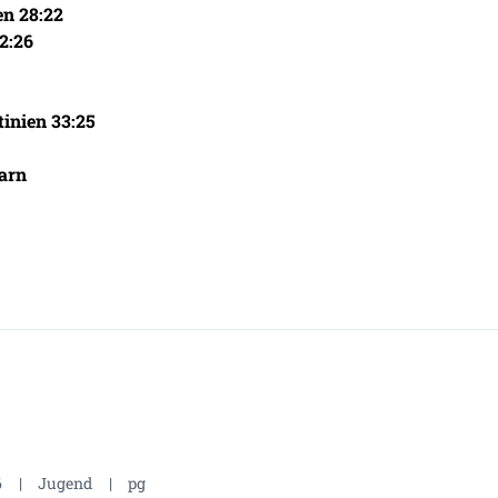
en 28:22
2:26
inien 33:25
arn
6
|
Jugend
|
pg