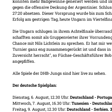
konnten mehr Ballgewinne generiert werden und im
gegen die offensive Deckung der Argentinier. Schlus
27:20 absetzen. Dieser Vorsprung wurde bis zum Schl
Erfolg am gestrigen Tag, heute Ungarn im Viertelfin
Die Ungarn schlugen in ihrem Achtelfinale überras
schafften somit als Gruppenvierter ihrer Vorrundengr
Chance mit Nils Lichtlein zu sprechen. Er hat mir w
Turnier ganz eng zusammengerückt ist und dass in 
Zuversicht herrscht", so Füchse-Geschäftsführer Bo
angepfiffen.
Alle Spiele der DHB-Jungs sind
hier
live zu sehen.
Der deutsche Spielplan:
Dienstag, 6. August, 12.30 Uhr:
Deutschland - Portuga
Mittwoch, 7. August, 16.30 Uhr:
Tunesien - Deutschla
Freitag, 9. August, 12.30 Uhr:
Deutschland - Serbien. 