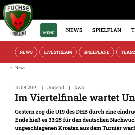
NEWS
SPIELPLAN
MENÜ
NEWS
LIVESTREAM
SPIELPLÄNE
TEAM
News
15.08.2019
|
Jugend
|
kwa
Im Viertelfinale wartet U
Gestern zog die U19 des DHB durch eine eindruc
Ende hieß es 33:25 für den deutschen Nachwuchs.
ungeschlagenen Kroaten aus dem Turnier warfen