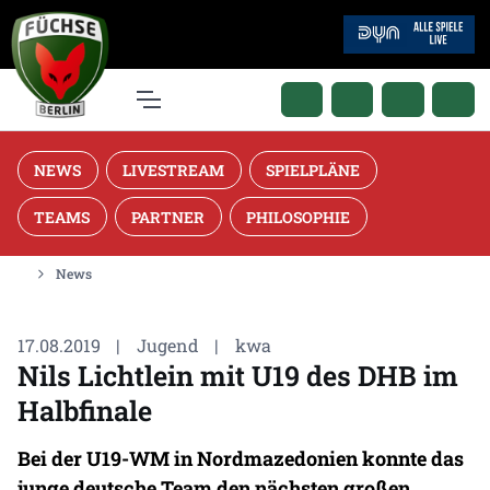
NEWS
LIVESTREAM
SPIELPLÄNE
TEAMS
PARTNER
PHILOSOPHIE
News
17.08.2019
|
Jugend
|
kwa
Nils Lichtlein mit U19 des DHB im
Halbfinale
Bei der U19-WM in Nordmazedonien konnte das
junge deutsche Team den nächsten großen