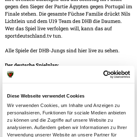
gegen den Sieger der Partie Ägypten gegen Portugal im
Finale stehen. Die gesamte Füchse Familie drückt Nils
Lichtlein und dem U19 Team des DHB die Daumen.
Wer das Spiel live verfolgen will, kann das auf
sportdeutschland.tv tun.
Alle Spiele der DHB-Jungs sind
hier
live zu sehen.
Der deutsche Spielplan:
Dienstag, 6. August, 12.30 Uhr:
Deutschland - Portugal
26:33
Mittwoch, 7. August, 16.30 Uhr:
Tunesien - Deutschland
Diese Webseite verwendet Cookies
15:36
Wir verwenden Cookies, um Inhalte und Anzeigen zu
Freitag, 9. August, 12.30 Uhr:
Deutschland - Serbien.
personalisieren, Funktionen für soziale Medien anbieten
30:22
zu können und die Zugriffe auf unsere Website zu
Samstag, 10. August, 16.30 Uhr:
Deutschland - Brasilien
analysieren. Außerdem geben wir Informationen zu Ihrer
28:22
Verwendung unserer Website an unsere Partner für