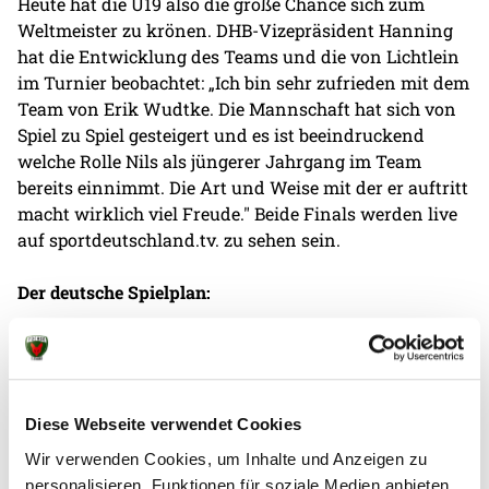
Heute hat die U19 also die große Chance sich zum
Weltmeister zu krönen. DHB-Vizepräsident Hanning
hat die Entwicklung des Teams und die von Lichtlein
im Turnier beobachtet: „Ich bin sehr zufrieden mit dem
Team von Erik Wudtke. Die Mannschaft hat sich von
Spiel zu Spiel gesteigert und es ist beeindruckend
welche Rolle Nils als jüngerer Jahrgang im Team
bereits einnimmt. Die Art und Weise mit der er auftritt
macht wirklich viel Freude." Beide Finals werden live
auf sportdeutschland.tv. zu sehen sein.
Der deutsche Spielplan:
Dienstag, 6. August, 12.30 Uhr:
Deutschland - Portugal
26:33
Mittwoch, 7. August, 16.30 Uhr:
Tunesien - Deutschland
15:36
Diese Webseite verwendet Cookies
Freitag, 9. August, 12.30 Uhr:
Deutschland - Serbien.
Wir verwenden Cookies, um Inhalte und Anzeigen zu
30:22
personalisieren, Funktionen für soziale Medien anbieten