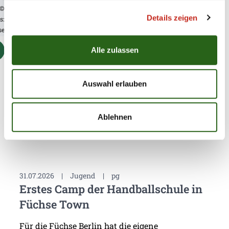
©
Details zeigen
s:
se
Alle zulassen
Auswahl erlauben
Weitere News
Ablehnen
31.07.2026
|
Jugend
|
pg
Erstes Camp der Handballschule in
Füchse Town
Für die Füchse Berlin hat die eigene