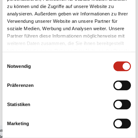
Samstag, 10. August, 16.30 Uhr:
Deutschland - Brasilien
zu können und die Zugriffe auf unsere Website zu
28:22
analysieren. Außerdem geben wir Informationen zu Ihrer
Montag, 12. August, 14.30 Uhr:
Island - Deutschland
Verwendung unserer Website an unsere Partner für
22:26
soziale Medien, Werbung und Analysen weiter. Unsere
Partner führen diese Informationen möglicherweise mit
Achtelfinale:
weiteren Daten zusammen, die Sie ihnen bereitgestellt
Mittwoch, 14. August, 14:00 Uhr:
Deutschland -
haben oder die sie im Rahmen Ihrer Nutzung der Dienste
Argentinien 33:25
gesammelt haben.
Einwilligungsauswahl
Notwendig
Viertelfinale:
Donnerstag, 15. August, 18:30 Uhr:
Deutschland -
Ungarn 26:16
Präferenzen
Halbfinale:
Statistiken
Samstag, 17. August, 20:00 Uhr:
Deutschland -
Dänemark 31:23
Marketing
Finale:
ns
Sonntag, 18. August, 18:00 Uhr:
Deutschland - Ägypten
le