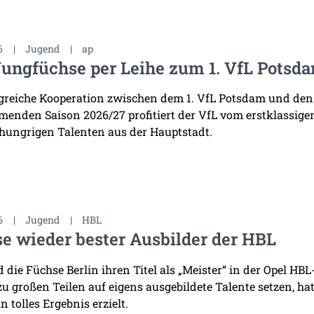
6
|
Jugend
|
ap
Jungfüchse per Leihe zum 1. VfL Potsd
lgreiche Kooperation zwischen dem 1. VfL Potsdam und den
enden Saison 2026/27 profitiert der VfL vom erstklassige
 hungrigen Talenten aus der Hauptstadt.
6
|
Jugend
|
HBL
e wieder bester Ausbilder der HBL
die Füchse Berlin ihren Titel als „Meister“ in der Opel HB
 zu großen Teilen auf eigens ausgebildete Talente setzen, h
n tolles Ergebnis erzielt.