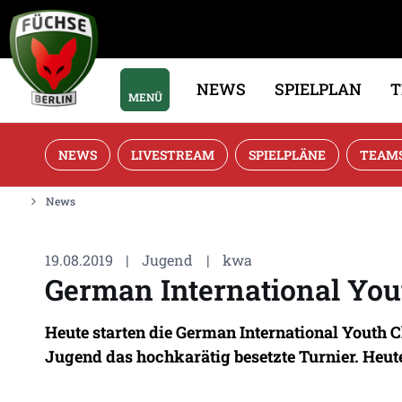
NEWS
SPIELPLAN
MENÜ
NEWS
LIVESTREAM
SPIELPLÄNE
TEAM
News
19.08.2019
|
Jugend
|
kwa
German International Yo
Heute starten die German International Youth C
Jugend das hochkarätig besetzte Turnier. Heute 