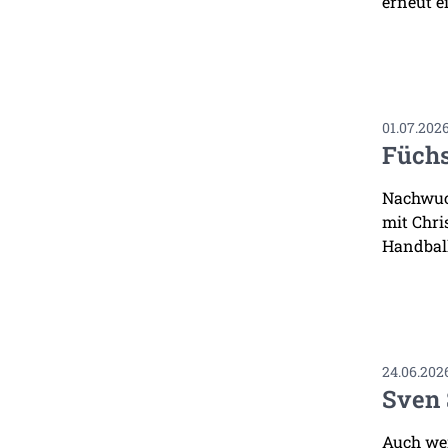
erneut ei
01.07.202
Füchs
Nachwuch
mit Chri
Handbal
24.06.202
Sven 
Auch wen