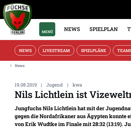
NEWS
SPIELPLAN
MENÜ
NEWS
LIVESTREAM
SPIELPLÄNE
TEAM
News
19.08.2019
|
Jugend
|
kwa
Nils Lichtlein ist Vizewelt
Jungfuchs Nils Lichtlein hat mit der Jugendn
gegen die Nordafrikaner aus Ägypten konnte e
von Erik Wudtke im Finale mit 28:32 (13:19). Ju