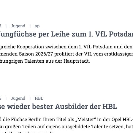
6
|
Jugend
|
ap
Jungfüchse per Leihe zum 1. VfL Potsd
lgreiche Kooperation zwischen dem 1. VfL Potsdam und den
enden Saison 2026/27 profitiert der VfL vom erstklassige
 hungrigen Talenten aus der Hauptstadt.
6
|
Jugend
|
HBL
e wieder bester Ausbilder der HBL
die Füchse Berlin ihren Titel als „Meister“ in der Opel HB
 zu großen Teilen auf eigens ausgebildete Talente setzen, h