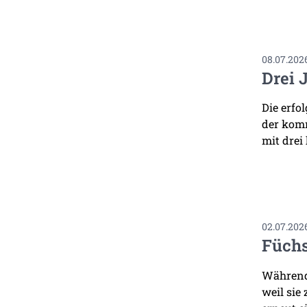
08.07.202
Drei 
Die erfo
der komm
mit drei
02.07.202
Füchs
Während 
weil sie