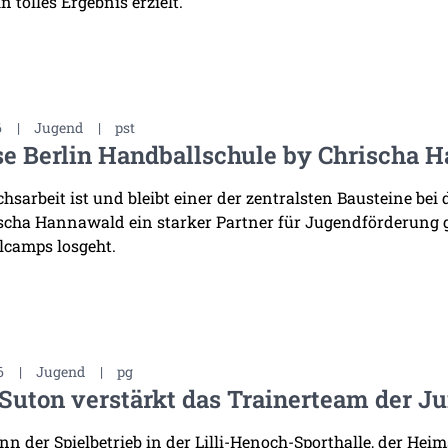
n tolles Ergebnis erzielt.
6
|
Jugend
|
pst
e Berlin Handballschule by Chrischa H
sarbeit ist und bleibt einer der zentralsten Bausteine bei 
scha Hannawald ein starker Partner für Jugendförderung
lcamps losgeht.
6
|
Jugend
|
pg
Suton verstärkt das Trainerteam der J
n der Spielbetrieb in der Lilli-Henoch-Sporthalle, der He