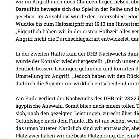
wir im Angriff auch noch Chancen liegen ließen, über
Daraufhin bewegte sich das Spiel in der Reihe und 
gegeben. Im Anschluss wurde der Unterschied jedoch
Wudtke bis zum Halbzeitpfiff mit 19:13 ins Hintertref
„Eigentlich haben wir in der ersten Halbzeit alles v
Angriff nicht die Durchschlagskraft entwickelst, dan
In der zweiten Hälfte kam der DHB-Nachwuchs dann 
wurde der Kontakt wiederhergestellt. „Durch unser s
deutlich bessere Lösungen gefunden und konnten den
Umstellung im Angriff. „Jedoch haben wir den Rüc
dadurch die Ägypter nie wirklich entscheidend unte
Am Ende verliert der Nachwuchs des DHB mit 28:32 im
ägyptische Auswahl. Somit blieb nach einem tollen
sich, nach den gezeigten Leistungen, zurecht über die
Gefühlslage nach dem Finale: „Es ist nie schön, wenn 
das umso bitterer. Natürlich sind wir enttäuscht, ab
Platz zwei haben wir die beste Platzierung, die jema