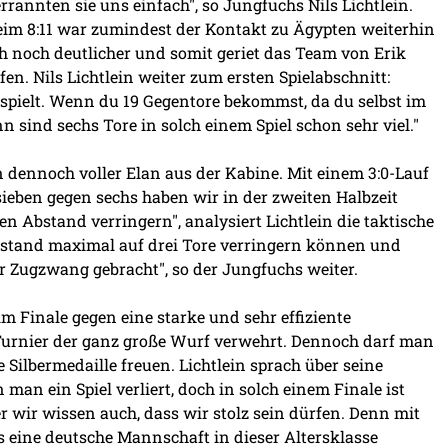
rannten sie uns einfach", so Jungfuchs Nils Lichtlein.
beim 8:11 war zumindest der Kontakt zu Ägypten weiterhin
 noch deutlicher und somit geriet das Team von Erik
fen. Nils Lichtlein weiter zum ersten Spielabschnitt:
erspielt. Wenn du 19 Gegentore bekommst, da du selbst im
n sind sechs Tore in solch einem Spiel schon sehr viel."
dennoch voller Elan aus der Kabine. Mit einem 3:0-Lauf
ieben gegen sechs haben wir in der zweiten Halbzeit
 Abstand verringern", analysiert Lichtlein die taktische
kstand maximal auf drei Tore verringern können und
r Zugzwang gebracht", so der Jungfuchs weiter.
 Finale gegen eine starke und sehr effiziente
 Turnier der ganz große Wurf verwehrt. Dennoch darf man
 Silbermedaille freuen. Lichtlein sprach über seine
man ein Spiel verliert, doch in solch einem Finale ist
er wir wissen auch, dass wir stolz sein dürfen. Denn mit
ls eine deutsche Mannschaft in dieser Altersklasse