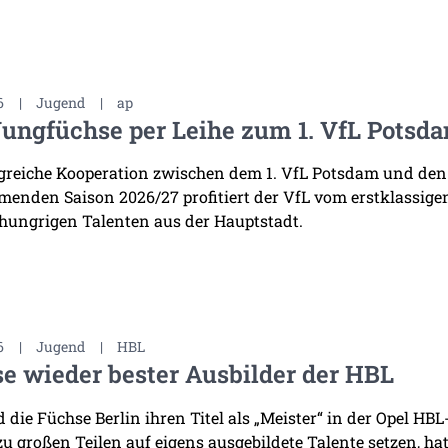
6
|
Jugend
|
ap
Jungfüchse per Leihe zum 1. VfL Potsd
lgreiche Kooperation zwischen dem 1. VfL Potsdam und den
enden Saison 2026/27 profitiert der VfL vom erstklassige
 hungrigen Talenten aus der Hauptstadt.
6
|
Jugend
|
HBL
e wieder bester Ausbilder der HBL
die Füchse Berlin ihren Titel als „Meister“ in der Opel HB
 zu großen Teilen auf eigens ausgebildete Talente setzen, h