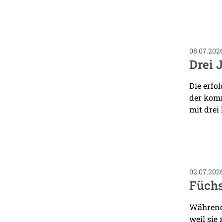
08.07.202
Drei 
Die erfo
der komm
mit drei
02.07.202
Füchs
Während 
weil sie