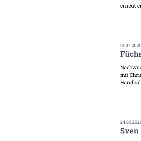
erneut ei
01.07.202
Füchs
Nachwuch
mit Chri
Handbal
24.06.202
Sven 