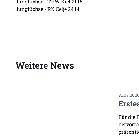
Jungfüchse - THW Kiel 21:15
Jungfüchse - RK Celje 24:14
Weitere News
31.07.202
Erste
Für die 
hervorra
präsenti