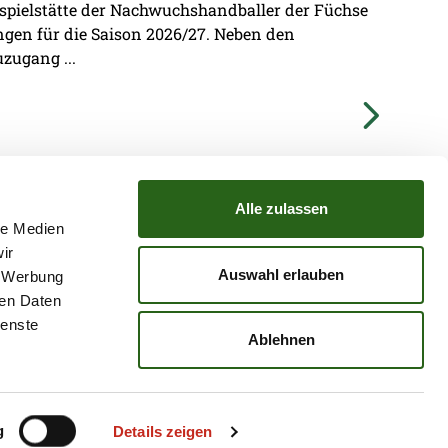
imspielstätte der Nachwuchshandballer der Füchse
ungen für die Saison 2026/27. Neben den
zugang ...
Alle zulassen
le Medien
ir
TZ
ATGB
Auswahl erlauben
, Werbung
ren Daten
ienste
Ablehnen
g
Details zeigen