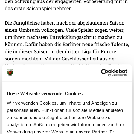
den Schwung aus der engagierten Vorbereitung mit in
das erste Saisonspiel nehmen.
Die Jungfüchse haben nach der abgelaufenen Saison
einen Umbruch vollzogen. Viele Spieler zogen weiter,
um ihren nächsten Entwicklungsschritt machen zu
können. Dafür haben die Berliner neue frische Talente,
die in dieser Saison in der dritten Liga für Furore
sorgen möchten. Mit der Geschlossenheit aus der
Vorbereitung sollen morgen direkt die ersten Punkte
eingefahren werden.
Jungfüchse - Mecklenburger Stiere Schwerin
31:22
Diese Webseite verwendet Cookies
(12:10)
Wir verwenden Cookies, um Inhalte und Anzeigen zu
personalisieren, Funktionen für soziale Medien anbieten
zu können und die Zugriffe auf unsere Website zu
analysieren. Außerdem geben wir Informationen zu Ihrer
Verwendung unserer Website an unsere Partner für