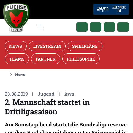
NEWS
LIVESTREAM
SPIELPLÄNE
TEAMS
PARTNER
PHILOSOPHIE
News
23.08.2019
|
Jugend
|
kwa
2. Mannschaft startet in
Drittligasaison
Am Samstagabend startet die Bundesligareserve
aus dem Fuchsbau mit dem ersten Saisonspiel in