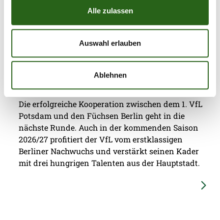
Alle zulassen
Auswahl erlauben
08.07.2026
|
Jugend
|
ap
Drei Jungfüchse per Leihe zum 1. VfL
Ablehnen
Potsdam
Die erfolgreiche Kooperation zwischen dem 1. VfL
Potsdam und den Füchsen Berlin geht in die
nächste Runde. Auch in der kommenden Saison
2026/27 profitiert der VfL vom erstklassigen
Berliner Nachwuchs und verstärkt seinen Kader
mit drei hungrigen Talenten aus der Hauptstadt.