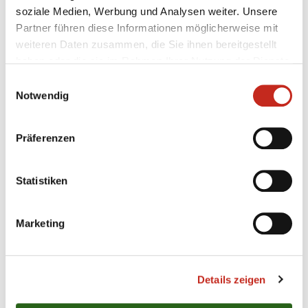
soziale Medien, Werbung und Analysen weiter. Unsere
Partner führen diese Informationen möglicherweise mit
weiteren Daten zusammen, die Sie ihnen bereitgestellt
Weitere News
haben oder die sie im Rahmen Ihrer Nutzung der Dienste
gesammelt haben.
Einwilligungsauswahl
Notwendig
31.07.2026
|
Jugend
|
pg
Präferenzen
Erstes Camp der Handballschule in
Füchse Town
Statistiken
Für die Füchse Berlin hat die eigene
Nachwuchsarbeit stets eine sehr hohe Priorität.
Marketing
Dass mit Chrischa Hannawald ein hervorragender
Partner für Jugendförderung gefunden wurde,
macht den Hauptstadt-Club umso glücklicher. Nun
Details zeigen
präsentierte sich die Handballschule das erste Mal
in Füchse Town.