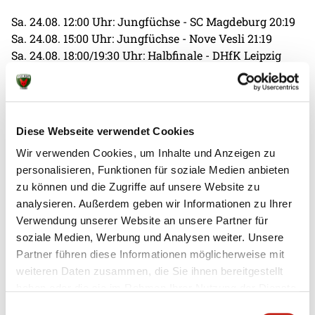
Sa. 24.08. 12:00 Uhr: Jungfüchse - SC Magdeburg 20:19
Sa. 24.08. 15:00 Uhr: Jungfüchse - Nove Vesli 21:19
Sa. 24.08. 18:00/19:30 Uhr: Halbfinale - DHfK Leipzig
22:18
So. 25.08. 12:00 Uhr: Finale - SC Magdeburg 33:20
Spielplan B-Jugend:
Diese Webseite verwendet Cookies
Wir verwenden Cookies, um Inhalte und Anzeigen zu
Sa. 24.08. 13:30 Uhr: Jungfüchse - Nove Vesli 20:12
personalisieren, Funktionen für soziale Medien anbieten
Sa. 24.08. 16:30 Uhr: Jungfüchse - SC Magdeburg 15:17
zu können und die Zugriffe auf unsere Website zu
Sa. 24.08. 18:00/19:30 Uhr: Halbfinale - VfL Potsdam
analysieren. Außerdem geben wir Informationen zu Ihrer
18:23
Verwendung unserer Website an unsere Partner für
So. 25.08. 12:00 Uhr: Kleines Finale
soziale Medien, Werbung und Analysen weiter. Unsere
Partner führen diese Informationen möglicherweise mit
Spielplan C-Jugend:
weiteren Daten zusammen, die Sie ihnen bereitgestellt
haben oder die sie im Rahmen Ihrer Nutzung der Dienste
Sa. 24.08. 13:30 Uhr: Jungfüchse - Nove Vesli 19:29
gesammelt haben.
Sa. 24.08. 16:30 Uhr: Jungfüchse - SC DHfK Leipzig 31:21
Einwilligungsauswahl