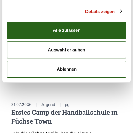
Größe: 29.92 kB / 0.03 MB
Details zeigen
Alle zulassen
Auswahl erlauben
Weitere News
Ablehnen
31.07.2026
|
Jugend
|
pg
Erstes Camp der Handballschule in
Füchse Town