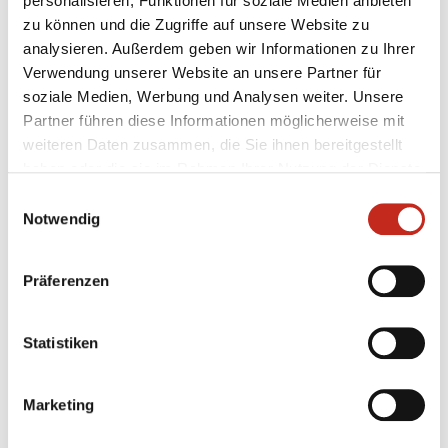
personalisieren, Funktionen für soziale Medien anbieten
Die Gesamtspielpläne der Leistungsturniere:
zu können und die Zugriffe auf unsere Website zu
analysieren. Außerdem geben wir Informationen zu Ihrer
Verwendung unserer Website an unsere Partner für
soziale Medien, Werbung und Analysen weiter. Unsere
Download:
Partner führen diese Informationen möglicherweise mit
weiteren Daten zusammen, die Sie ihnen bereitgestellt
haben oder die sie im Rahmen Ihrer Nutzung der Dienste
Spielplan A-Jugend Berliner Sparkasse Cup 2019
gesammelt haben.
Einwilligungsauswahl
Typ: PDF-Datei
Notwendig
Größe: 27.41 kB / 0.03 MB
Präferenzen
Spielplan B-Jugend Berliner Sparkasse Cup 2019
Typ: PDF-Datei
Statistiken
Größe: 36.19 kB / 0.04 MB
Marketing
Spielplan C-Jugend Berliner Sparkasse Cup 2019
Typ: PDF-Datei