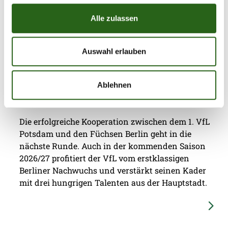
in Füchse Town.
Alle zulassen
Auswahl erlauben
08.07.2026
|
Jugend
|
ap
Drei Jungfüchse per Leihe zum 1. VfL
Ablehnen
Potsdam
Die erfolgreiche Kooperation zwischen dem 1. VfL
Potsdam und den Füchsen Berlin geht in die
nächste Runde. Auch in der kommenden Saison
2026/27 profitiert der VfL vom erstklassigen
Berliner Nachwuchs und verstärkt seinen Kader
mit drei hungrigen Talenten aus der Hauptstadt.