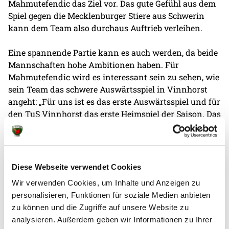
Mahmutefendic das Ziel vor. Das gute Gefühl aus dem
Spiel gegen die Mecklenburger Stiere aus Schwerin
kann dem Team also durchaus Auftrieb verleihen.
Eine spannende Partie kann es auch werden, da beide
Mannschaften hohe Ambitionen haben. Für
Mahmutefendic wird es interessant sein zu sehen, wie
sein Team das schwere Auswärtsspiel in Vinnhorst
angeht: „Für uns ist es das erste Auswärtsspiel und für
den TuS Vinnhorst das erste Heimspiel der Saison. Das
heißt, dass meine Mannschaft die Sache sehr
konzentriert und fokussiert angehen muss". Wir
wünschen der Bundesligareserve viel Erfolg und
drücken die Daumen, damit die nächsten zwei Punkte
Diese Webseite verwendet Cookies
in die Hauptstadt kommen.
Wir verwenden Cookies, um Inhalte und Anzeigen zu
personalisieren, Funktionen für soziale Medien anbieten
zu können und die Zugriffe auf unsere Website zu
analysieren. Außerdem geben wir Informationen zu Ihrer