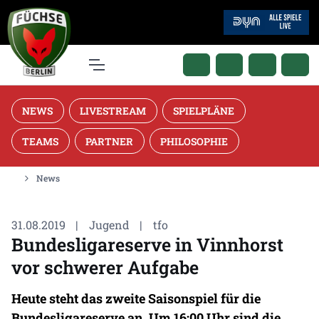
NEWS
LIVESTREAM
SPIELPLÄNE
TEAMS
PARTNER
PHILOSOPHIE
News
31.08.2019
|
Jugend
|
tfo
Bundesligareserve in Vinnhorst
vor schwerer Aufgabe
Heute steht das zweite Saisonspiel für die
Bundesligareserve an. Um 16:00 Uhr sind die