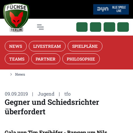
NEWS
LIVESTREAM
SPIELPLÄNE
TEAMS
PARTNER
PHILOSOPHIE
News
09.09.2019
|
Jugend
|
tfo
Gegner und Schiedsrichter
überfordert
Gala von Tim Freihöfer - Bangen um Nils