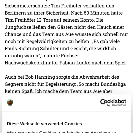
Siebenmeterschütze Tim Freihöfer verhalfen den
Berlinern zu ihrer Sicherheit. Nach 60 Minuten hatte
Tim Freihöfer 12 Tore auf seinem Konto. Die
Jungfüchse ließen den Gästen nicht den Hauch einer
Chance und das Team aus Aue wusste sich schnell nur
noch mit Regelwidrigkeiten zu helfen. „Es gab viele
Fouls Richtung Schulter und Gesicht, die wirklich
unnötig waren", mahnte Füchse-
Nachwuchskoordinator Fabian Lüdke nach dem Spiel.
Auch bei Bob Hanning sorgte die Abwehrarbeit des
Gegners nicht für Begeisterung: „So macht Bundesliga
keinen Spaß. Ich mache dem Team aus Aue aber
keinen Vorwurf. Die Bewegungen und das Spiel waren
einfach zu schnell für sie. Darum hätte ich mir mehr
Schutz seitens der Schiedsrichter für meine Spieler
gewünscht". Besonders hart traf es Nils Lichtlein, der
Diese Webseite verwendet Cookies
in der zweiten Halbzeit nach einem Griff in die
Wir verwenden Cookies, um Inhalte und Anzeigen zu