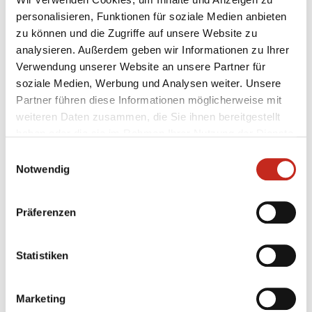
Schulter nicht mehr weiterspielen konnte. Das Team
personalisieren, Funktionen für soziale Medien anbieten
von Bob Hanning bangt nun um den Kapitän, der
zu können und die Zugriffe auf unsere Website zu
morgen einen MRT-Termin hat. Die Füchse-Familie
analysieren. Außerdem geben wir Informationen zu Ihrer
hofft auf eine schnelle Genesung!
Verwendung unserer Website an unsere Partner für
soziale Medien, Werbung und Analysen weiter. Unsere
Partner führen diese Informationen möglicherweise mit
weiteren Daten zusammen, die Sie ihnen bereitgestellt
haben oder die sie im Rahmen Ihrer Nutzung der Dienste
gesammelt haben.
Einwilligungsauswahl
Notwendig
Weitere News
Präferenzen
Statistiken
31.07.2026
|
Jugend
|
pg
Erstes Camp der Handballschule in
Marketing