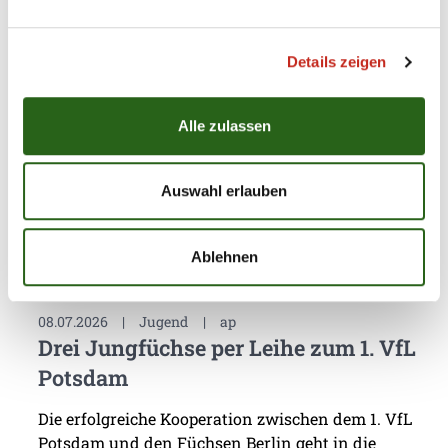
Füchse Town
Für die Füchse Berlin hat die eigene
Details zeigen
Nachwuchsarbeit stets eine sehr hohe Priorität.
Dass mit Chrischa Hannawald ein hervorragender
Partner für Jugendförderung gefunden wurde,
Alle zulassen
macht den Hauptstadt-Club umso glücklicher. Nun
präsentierte sich die Handballschule das erste Mal
in Füchse Town.
Auswahl erlauben
Ablehnen
08.07.2026
|
Jugend
|
ap
Drei Jungfüchse per Leihe zum 1. VfL
Potsdam
Die erfolgreiche Kooperation zwischen dem 1. VfL
Potsdam und den Füchsen Berlin geht in die