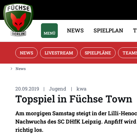
NEWS
SPIELPLAN
MENÜ
NEWS
LIVESTREAM
SPIELPLÄNE
TEAM
News
20.09.2019
|
Jugend
|
kwa
Topspiel in Füchse Town
Am morgigen Samstag steigt in der Lilli-Henoc
Nachwuchs des SC DHfK Leipzig. Anpfiff wird um
richtig los.