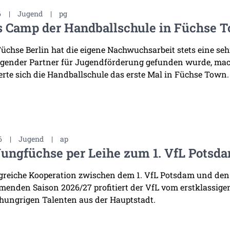
6
|
Jugend
|
pg
s Camp der Handballschule in Füchse 
Füchse Berlin hat die eigene Nachwuchsarbeit stets eine se
gender Partner für Jugendförderung gefunden wurde, mac
erte sich die Handballschule das erste Mal in Füchse Town.
6
|
Jugend
|
ap
Jungfüchse per Leihe zum 1. VfL Potsd
lgreiche Kooperation zwischen dem 1. VfL Potsdam und den
enden Saison 2026/27 profitiert der VfL vom erstklassige
 hungrigen Talenten aus der Hauptstadt.