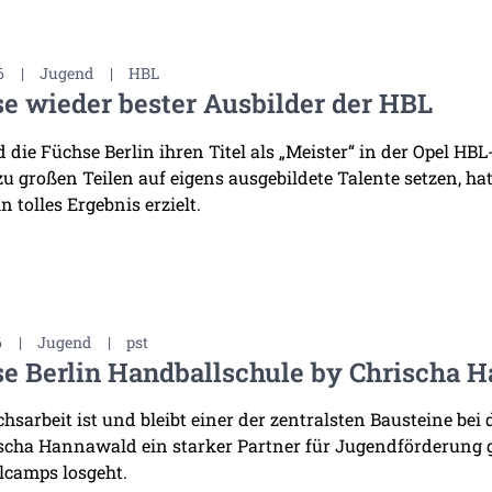
6
|
Jugend
|
HBL
e wieder bester Ausbilder der HBL
die Füchse Berlin ihren Titel als „Meister“ in der Opel HB
 zu großen Teilen auf eigens ausgebildete Talente setzen, h
n tolles Ergebnis erzielt.
6
|
Jugend
|
pst
e Berlin Handballschule by Chrischa H
sarbeit ist und bleibt einer der zentralsten Bausteine bei 
scha Hannawald ein starker Partner für Jugendförderung
lcamps losgeht.