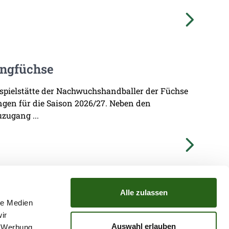
ungfüchse
imspielstätte der Nachwuchshandballer der Füchse
ungen für die Saison 2026/27. Neben den
zugang ...
Alle zulassen
le Medien
ir
TZ
ATGB
Auswahl erlauben
, Werbung