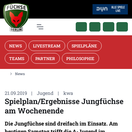
NEWS
LIVESTREAM
SPIELPLÄNE
TEAMS
PARTNER
PHILOSOPHIE
News
21.09.2019
|
Jugend
|
kwa
Spielplan/Ergebnisse Jungfüchse
am Wochenende
Die Jungfüchse sind dreifach im Einsatz. Am
heutigen Samstag trifft die A-Jugend im