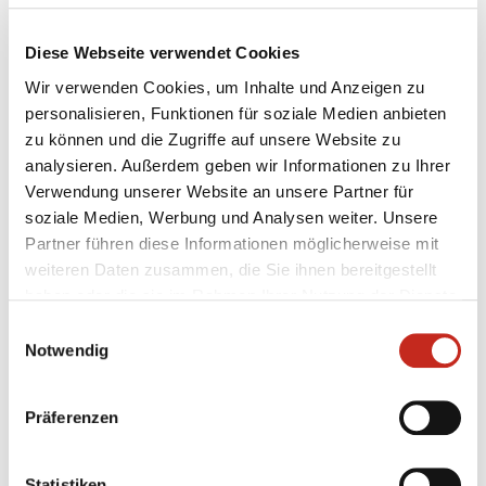
Diese Webseite verwendet Cookies
Wir verwenden Cookies, um Inhalte und Anzeigen zu
personalisieren, Funktionen für soziale Medien anbieten
31.07.2026
|
Jugend
|
pg
zu können und die Zugriffe auf unsere Website zu
Erstes Camp der Handballschule in
analysieren. Außerdem geben wir Informationen zu Ihrer
Füchse Town
Verwendung unserer Website an unsere Partner für
soziale Medien, Werbung und Analysen weiter. Unsere
Für die Füchse Berlin hat die eigene
Partner führen diese Informationen möglicherweise mit
Nachwuchsarbeit stets eine sehr hohe Priorität.
weiteren Daten zusammen, die Sie ihnen bereitgestellt
Dass mit Chrischa Hannawald ein hervorragender
haben oder die sie im Rahmen Ihrer Nutzung der Dienste
Partner für Jugendförderung gefunden wurde,
gesammelt haben.
Einwilligungsauswahl
macht den Hauptstadt-Club umso glücklicher. Nun
Notwendig
präsentierte sich die Handballschule das erste Mal
in Füchse Town.
Präferenzen
Statistiken