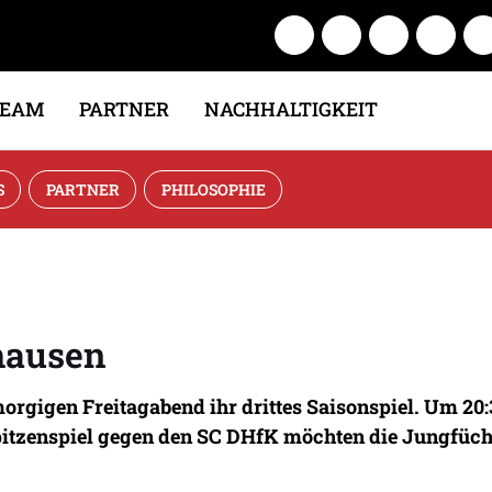
TEAM
PARTNER
NACHHALTIGKEIT
S
PARTNER
PHILOSOPHIE
hausen
morgigen Freitagabend ihr drittes Saisonspiel. Um 2
itzenspiel gegen den SC DHfK möchten die Jungfüchs