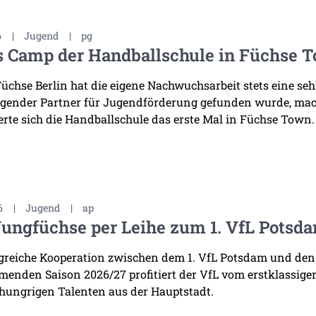
6
|
Jugend
|
pg
s Camp der Handballschule in Füchse 
Füchse Berlin hat die eigene Nachwuchsarbeit stets eine se
gender Partner für Jugendförderung gefunden wurde, mac
erte sich die Handballschule das erste Mal in Füchse Town.
6
|
Jugend
|
ap
Jungfüchse per Leihe zum 1. VfL Potsd
lgreiche Kooperation zwischen dem 1. VfL Potsdam und den
enden Saison 2026/27 profitiert der VfL vom erstklassige
 hungrigen Talenten aus der Hauptstadt.