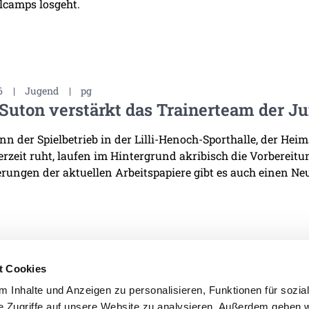
lcamps losgeht.
6
|
Jugend
|
pg
Suton verstärkt das Trainerteam der J
n der Spielbetrieb in der Lilli-Henoch-Sporthalle, der He
derzeit ruht, laufen im Hintergrund akribisch die Vorbereit
rungen der aktuellen Arbeitspapiere gibt es auch einen Neu
t Cookies
 Inhalte und Anzeigen zu personalisieren, Funktionen für sozia
e Zugriffe auf unsere Website zu analysieren. Außerdem geben w