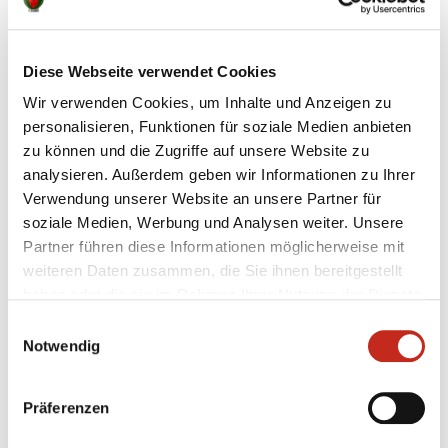
Weitere News
Diese Webseite verwendet Cookies
Wir verwenden Cookies, um Inhalte und Anzeigen zu
personalisieren, Funktionen für soziale Medien anbieten
zu können und die Zugriffe auf unsere Website zu
31.07.2026
|
Jugend
|
pg
analysieren. Außerdem geben wir Informationen zu Ihrer
Erstes Camp der Handballschule in
Verwendung unserer Website an unsere Partner für
Füchse Town
soziale Medien, Werbung und Analysen weiter. Unsere
Partner führen diese Informationen möglicherweise mit
Für die Füchse Berlin hat die eigene
weiteren Daten zusammen, die Sie ihnen bereitgestellt
Nachwuchsarbeit stets eine sehr hohe Priorität.
haben oder die sie im Rahmen Ihrer Nutzung der Dienste
Dass mit Chrischa Hannawald ein hervorragender
gesammelt haben.
Partner für Jugendförderung gefunden wurde,
Einwilligungsauswahl
Notwendig
macht den Hauptstadt-Club umso glücklicher. Nun
präsentierte sich die Handballschule das erste Mal
in Füchse Town.
Präferenzen