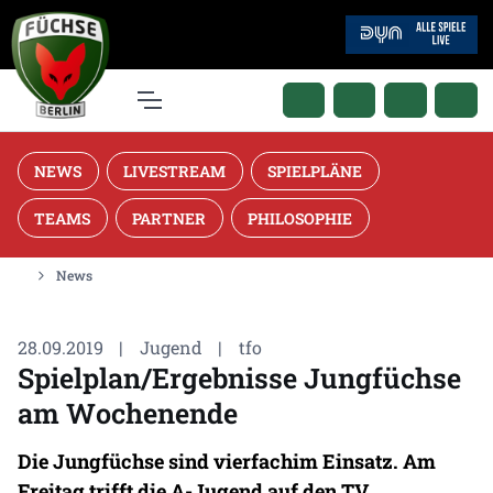
NEWS
LIVESTREAM
SPIELPLÄNE
TEAMS
PARTNER
PHILOSOPHIE
News
28.09.2019
|
Jugend
|
tfo
Spielplan/Ergebnisse Jungfüchse
am Wochenende
Die Jungfüchse sind vierfachim Einsatz. Am
Freitag trifft die A-Jugend auf den TV