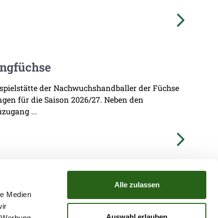
ungfüchse
imspielstätte der Nachwuchshandballer der Füchse
ungen für die Saison 2026/27. Neben den
zugang ...
Alle zulassen
le Medien
ir
TZ
ATGB
Auswahl erlauben
, Werbung