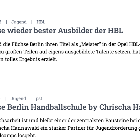
6
|
Jugend
|
HBL
e wieder bester Ausbilder der HBL
die Füchse Berlin ihren Titel als „Meister“ in der Opel HB
 zu großen Teilen auf eigens ausgebildete Talente setzen, h
n tolles Ergebnis erzielt.
6
|
Jugend
|
pst
e Berlin Handballschule by Chrischa H
sarbeit ist und bleibt einer der zentralsten Bausteine bei 
scha Hannawald ein starker Partner für Jugendförderung
lcamps losgeht.