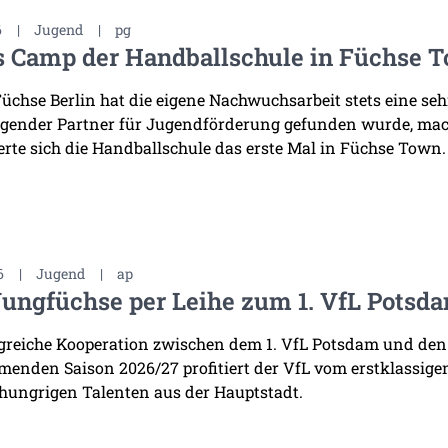
6
|
Jugend
|
pg
s Camp der Handballschule in Füchse 
Füchse Berlin hat die eigene Nachwuchsarbeit stets eine se
gender Partner für Jugendförderung gefunden wurde, mac
erte sich die Handballschule das erste Mal in Füchse Town.
6
|
Jugend
|
ap
Jungfüchse per Leihe zum 1. VfL Potsd
lgreiche Kooperation zwischen dem 1. VfL Potsdam und den
enden Saison 2026/27 profitiert der VfL vom erstklassige
 hungrigen Talenten aus der Hauptstadt.