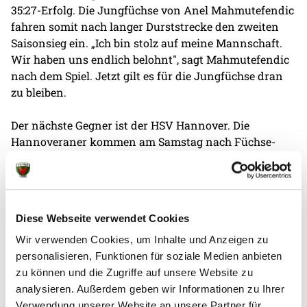
35:27-Erfolg. Die Jungfüchse von Anel Mahmutefendic
fahren somit nach langer Durststrecke den zweiten
Saisonsieg ein. „Ich bin stolz auf meine Mannschaft.
Wir haben uns endlich belohnt", sagt Mahmutefendic
nach dem Spiel. Jetzt gilt es für die Jungfüchse dran
zu bleiben.
Der nächste Gegner ist der HSV Hannover. Die
Hannoveraner kommen am Samstag nach Füchse-
Town. Dort wollen die Berliner ihr Punktekonto,
welches derzeit bei 4:10 Punkten steht, weiter
aufbessern. „Da müssen wir das gute Gefühl
mitnehmen und wieder eine sehr gute Leistung
Diese Webseite verwendet Cookies
abrufen", prognostiziert Coach Mahmutefendic.
Wir verwenden Cookies, um Inhalte und Anzeigen zu
personalisieren, Funktionen für soziale Medien anbieten
zu können und die Zugriffe auf unsere Website zu
analysieren. Außerdem geben wir Informationen zu Ihrer
Verwendung unserer Website an unsere Partner für