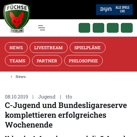
NEWS
LIVESTREAM
SPIELPLÄNE
TEAMS
PARTNER
PHILOSOPHIE
News
08.10.2019
|
Jugend
|
tfo
C-Jugend und Bundesligareserve
komplettieren erfolgreiches
Wochenende