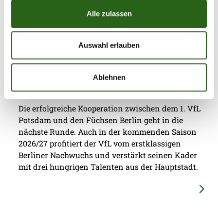
Alle zulassen
Auswahl erlauben
08.07.2026
|
Jugend
|
ap
Drei Jungfüchse per Leihe zum 1. VfL
Ablehnen
Potsdam
Die erfolgreiche Kooperation zwischen dem 1. VfL
Potsdam und den Füchsen Berlin geht in die
nächste Runde. Auch in der kommenden Saison
2026/27 profitiert der VfL vom erstklassigen
Berliner Nachwuchs und verstärkt seinen Kader
mit drei hungrigen Talenten aus der Hauptstadt.