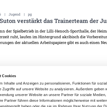
6
|
Jugend
|
pg
Suton verstärkt das Trainerteam der J
n der Spielbetrieb in der Lilli-Henoch-Sporthalle, der He
derzeit ruht, laufen im Hintergrund akribisch die Vorbereit
rungen der aktuellen Arbeitspapiere gibt es auch einen Neu
t Cookies
 Inhalte und Anzeigen zu personalisieren, Funktionen für sozia
e Zugriffe auf unsere Website zu analysieren. Außerdem geben w
IMPRESSUM
DATENSCHU
rwendung unserer Website an unsere Partner für soziale Medien
re Partner führen diese Informationen möglicherweise mit weite
ereitgestellt haben oder die sie im Rahmen Ihrer Nutzung der D