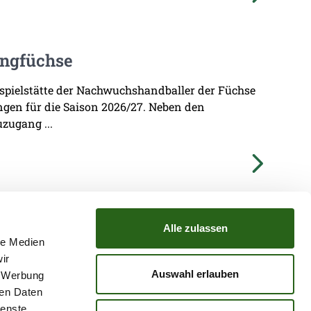
ungfüchse
imspielstätte der Nachwuchshandballer der Füchse
ungen für die Saison 2026/27. Neben den
zugang ...
Alle zulassen
le Medien
ir
TZ
ATGB
Auswahl erlauben
, Werbung
ren Daten
ienste