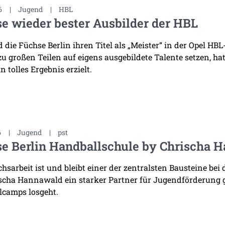
6
|
Jugend
|
HBL
e wieder bester Ausbilder der HBL
die Füchse Berlin ihren Titel als „Meister“ in der Opel HB
 zu großen Teilen auf eigens ausgebildete Talente setzen, h
n tolles Ergebnis erzielt.
6
|
Jugend
|
pst
e Berlin Handballschule by Chrischa H
sarbeit ist und bleibt einer der zentralsten Bausteine bei 
scha Hannawald ein starker Partner für Jugendförderung
lcamps losgeht.