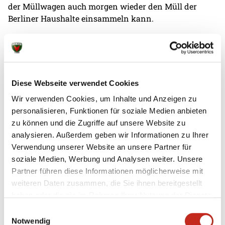
der Müllwagen auch morgen wieder den Müll der
Berliner Haushalte einsammeln kann.
Geschäftsführer und Trainer Bob Hanning weiß um
die Bedeutung des heutigen Tages. „Ich finde es extrem
wichtig an der ganzheitlichen Ausbildung unserer
jungen Menschen zu arbeiten. Zum einen ist die BSR
Diese Webseite verwendet Cookies
ein tolles Erlebnis, zum anderen regt so ein Tag aber
Wir verwenden Cookies, um Inhalte und Anzeigen zu
auch den Respekt vor körperlicher Arbeit an." Neben
personalisieren, Funktionen für soziale Medien anbieten
einer leistungsorientierten handballerischen
zu können und die Zugriffe auf unsere Website zu
Ausbildung werden die Berliner Nachwuchstalente
analysieren. Außerdem geben wir Informationen zu Ihrer
mit solchen Aktionen umfangreich weitergebildet.
Verwendung unserer Website an unsere Partner für
Zum Abschluss fanden Mitarbeiter der BSR noch
soziale Medien, Werbung und Analysen weiter. Unsere
lobende Worte für die A-Jugend: „Die Jungs waren
Partner führen diese Informationen möglicherweise mit
heute eine wirkliche Hilfe. Sie haben nicht aufgesteckt
weiteren Daten zusammen, die Sie ihnen bereitgestellt
und waren von Beginn an fleißig dabei. Diese
haben oder die sie im Rahmen Ihrer Nutzung der Dienste
Einstellung war wirklich schön zu sehen." Die
gesammelt haben.
Jungfüchse haben nun das Orange wieder abgelegt
Einwilligungsauswahl
Notwendig
und sind wieder bereit in ihr gewohntes Füchse-Grün