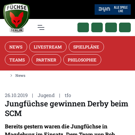
NEWS
LIVESTREAM
SPIELPLÄNE
TEAMS
PARTNER
PHILOSOPHIE
News
26.10.2019
|
Jugend
|
tfo
Jungfüchse gewinnen Derby beim
SCM
Bereits gestern waren die Jungfüchse in
Magdeburg im Einsatz. Dem Team von Bob