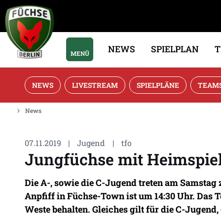
NEWS
SPIELPLAN
MENÜ
NEWS
LIVESTREAM
SPIELPLÄNE
TEAM
News
07.11.2019
|
Jugend
|
tfo
Jungfüchse mit Heimspie
Die A-, sowie die C-Jugend treten am Samstag z
Anpfiff in Füchse-Town ist um 14:30 Uhr. Das 
Weste behalten. Gleiches gilt für die C-Jugend