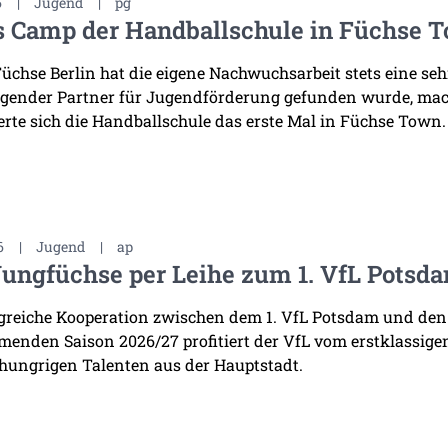
6
|
Jugend
|
pg
s Camp der Handballschule in Füchse 
Füchse Berlin hat die eigene Nachwuchsarbeit stets eine se
gender Partner für Jugendförderung gefunden wurde, mac
erte sich die Handballschule das erste Mal in Füchse Town.
6
|
Jugend
|
ap
Jungfüchse per Leihe zum 1. VfL Potsd
lgreiche Kooperation zwischen dem 1. VfL Potsdam und den
enden Saison 2026/27 profitiert der VfL vom erstklassige
 hungrigen Talenten aus der Hauptstadt.