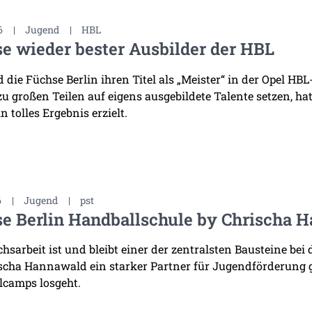
6
|
Jugend
|
HBL
e wieder bester Ausbilder der HBL
die Füchse Berlin ihren Titel als „Meister“ in der Opel HB
 zu großen Teilen auf eigens ausgebildete Talente setzen, h
n tolles Ergebnis erzielt.
6
|
Jugend
|
pst
e Berlin Handballschule by Chrischa H
sarbeit ist und bleibt einer der zentralsten Bausteine bei 
scha Hannawald ein starker Partner für Jugendförderung
lcamps losgeht.