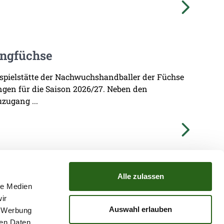
ungfüchse
imspielstätte der Nachwuchshandballer der Füchse
ungen für die Saison 2026/27. Neben den
zugang ...
Alle zulassen
le Medien
ir
TZ
ATGB
Auswahl erlauben
, Werbung
ren Daten