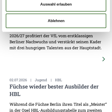
Auswahl erlauben
Potsdam
Die erfolgreiche Kooperation zwischen dem 1. VfL
Ablehnen
Potsdam und den Füchsen Berlin geht in die
nächste Runde. Auch in der kommenden Saison
2026/27 profitiert der VfL vom erstklassigen
Berliner Nachwuchs und verstärkt seinen Kader
mit drei hungrigen Talenten aus der Hauptstadt.
02.07.2026
|
Jugend
|
HBL
Füchse wieder bester Ausbilder der
HBL
Während die Füchse Berlin ihren Titel als „Meister“
in der Opel HBL-Ausbildungstabelle zum zweiten