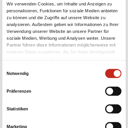
Wenn wir in der Abwehr weiterhin so agieren wie
Wir verwenden Cookies, um Inhalte und Anzeigen zu
gegen Bremen und streckenweise gegen
personalisieren, Funktionen für soziale Medien anbieten
Balingen/Weilstetten, haben wir denke ich gute
zu können und die Zugriffe auf unsere Website zu
Chancen weiterhin verlustpunktfrei zu bleiben. Das ist
analysieren. Außerdem geben wir Informationen zu Ihrer
natürlich auch unser Ziel!
Verwendung unserer Website an unsere Partner für
soziale Medien, Werbung und Analysen weiter. Unsere
Partner führen diese Informationen möglicherweise mit
weiteren Daten zusammen, die Sie ihnen bereitgestellt
haben oder die sie im Rahmen Ihrer Nutzung der Dienste
gesammelt haben.
Einwilligungsauswahl
Notwendig
Weitere News
Präferenzen
Statistiken
31.07.2026
|
Jugend
|
pg
Marketing