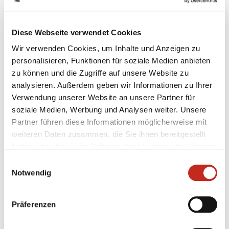
versendet werden.
Diese Webseite verwendet Cookies
Wir verwenden Cookies, um Inhalte und Anzeigen zu
Download:
personalisieren, Funktionen für soziale Medien anbieten
zu können und die Zugriffe auf unsere Website zu
analysieren. Außerdem geben wir Informationen zu Ihrer
Anmeldeformular Jugendsichtung 2020
Verwendung unserer Website an unsere Partner für
Typ: MS-Office-Datei
soziale Medien, Werbung und Analysen weiter. Unsere
Größe: 5515 kB / 5.39 MB
Partner führen diese Informationen möglicherweise mit
Quelle: Füchse intern
weiteren Daten zusammen, die Sie ihnen bereitgestellt
haben oder die sie im Rahmen Ihrer Nutzung der Dienste
gesammelt haben.
Einwilligungsauswahl
Notwendig
Präferenzen