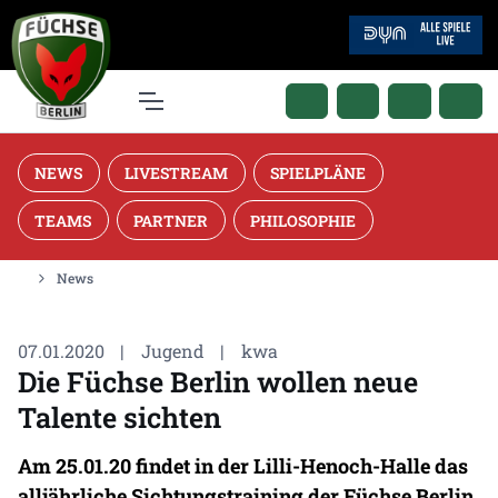
NEWS
LIVESTREAM
SPIELPLÄNE
TEAMS
PARTNER
PHILOSOPHIE
News
07.01.2020
|
Jugend
|
kwa
Die Füchse Berlin wollen neue
Talente sichten
Am 25.01.20 findet in der Lilli-Henoch-Halle das
alljährliche Sichtungstraining der Füchse Berlin