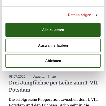
Füchse Town
Für die Füchse Berlin hat die eigene
Details zeigen
Nachwuchsarbeit stets eine sehr hohe Priorität.
Dass mit Chrischa Hannawald ein hervorragender
Partner für Jugendförderung gefunden wurde,
Alle zulassen
macht den Hauptstadt-Club umso glücklicher. Nun
präsentierte sich die Handballschule das erste Mal
in Füchse Town.
Auswahl erlauben
Ablehnen
08.07.2026
|
Jugend
|
ap
Drei Jungfüchse per Leihe zum 1. VfL
Potsdam
Die erfolgreiche Kooperation zwischen dem 1. VfL
Potsdam und den Füchsen Berlin geht in die