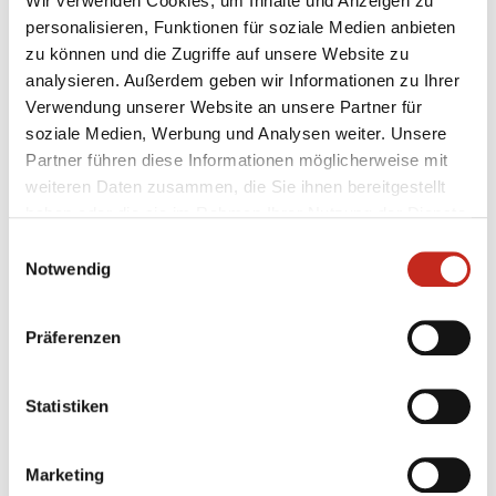
Wir verwenden Cookies, um Inhalte und Anzeigen zu
personalisieren, Funktionen für soziale Medien anbieten
zu können und die Zugriffe auf unsere Website zu
analysieren. Außerdem geben wir Informationen zu Ihrer
Verwendung unserer Website an unsere Partner für
soziale Medien, Werbung und Analysen weiter. Unsere
Partner führen diese Informationen möglicherweise mit
weiteren Daten zusammen, die Sie ihnen bereitgestellt
haben oder die sie im Rahmen Ihrer Nutzung der Dienste
gesammelt haben.
Einwilligungsauswahl
Notwendig
Weitere News
Präferenzen
Statistiken
31.07.2026
|
Jugend
|
pg
Erstes Camp der Handballschule in
Marketing