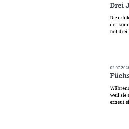
Drei 
Die erfo
der komm
mit drei
02.07.202
Füchs
Während 
weil sie
erneut ei