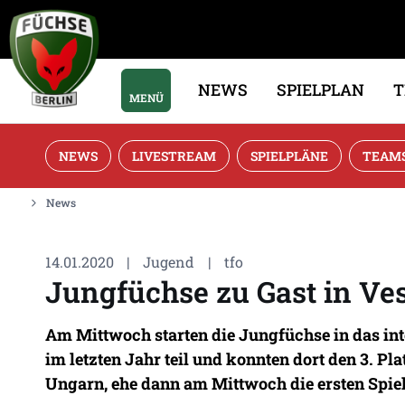
NEWS
SPIELPLAN
MENÜ
NEWS
LIVESTREAM
SPIELPLÄNE
TEAM
News
14.01.2020
|
Jugend
|
tfo
Jungfüchse zu Gast in V
Am Mittwoch starten die Jungfüchse in das int
im letzten Jahr teil und konnten dort den 3. 
Ungarn, ehe dann am Mittwoch die ersten Spiel