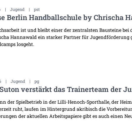
6
|
Jugend
|
pst
e Berlin Handballschule by Chrischa H
sarbeit ist und bleibt einer der zentralsten Bausteine bei 
scha Hannawald ein starker Partner für Jugendförderung
lcamps losgeht.
6
|
Jugend
|
pg
Suton verstärkt das Trainerteam der J
n der Spielbetrieb in der Lilli-Henoch-Sporthalle, der He
derzeit ruht, laufen im Hintergrund akribisch die Vorbereit
rungen der aktuellen Arbeitspapiere gibt es auch einen Neu