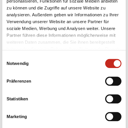
personalisieren, Funktionen für soziale Medien anbieten
Füchse Berlin
- Telekom Veszprem - Fr., 17.01. - 18:30
zu können und die Zugriffe auf unsere Website zu
Uhr
analysieren. Außerdem geben wir Informationen zu Ihrer
Verwendung unserer Website an unsere Partner für
soziale Medien, Werbung und Analysen weiter. Unsere
Partner führen diese Informationen möglicherweise mit
weiteren Daten zusammen, die Sie ihnen bereitgestellt
haben oder die sie im Rahmen Ihrer Nutzung der Dienste
gesammelt haben.
Einwilligungsauswahl
Notwendig
Weitere News
Präferenzen
Statistiken
31.07.2026
|
Jugend
|
pg
Erstes Camp der Handballschule in
Marketing
Füchse Town