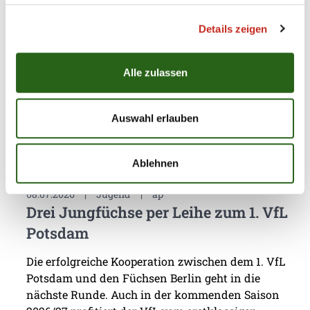
Für die Füchse Berlin hat die eigene
Nachwuchsarbeit stets eine sehr hohe Priorität.
Details zeigen
Dass mit Chrischa Hannawald ein hervorragender
Partner für Jugendförderung gefunden wurde,
macht den Hauptstadt-Club umso glücklicher. Nun
Alle zulassen
präsentierte sich die Handballschule das erste Mal
in Füchse Town.
Auswahl erlauben
Ablehnen
08.07.2026
|
Jugend
|
ap
Drei Jungfüchse per Leihe zum 1. VfL
Potsdam
Die erfolgreiche Kooperation zwischen dem 1. VfL
Potsdam und den Füchsen Berlin geht in die
nächste Runde. Auch in der kommenden Saison