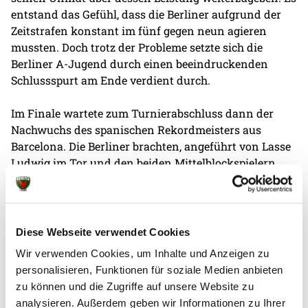
entstand das Gefühl, dass die Berliner aufgrund der
Zeitstrafen konstant im fünf gegen neun agieren
mussten. Doch trotz der Probleme setzte sich die
Berliner A-Jugend durch einen beeindruckenden
Schlussspurt am Ende verdient durch.
Im Finale wartete zum Turnierabschluss dann der
Nachwuchs des spanischen Rekordmeisters aus
Barcelona. Die Berliner brachten, angeführt von Lasse
Ludwig im Tor und den beiden Mittelblockspielern
Robin Heinis und Matthes Langhoff, einen starken
Defensivverbund auf die Platte. Dort legten die
Jungfüchse den Grundstein für den schließlich
deutlichen 30:22-Finalsieg.
Diese Webseite verwendet Cookies
Wir verwenden Cookies, um Inhalte und Anzeigen zu
Co-Trainer Fabian Lüdke blickt noch auf weitere
personalisieren, Funktionen für soziale Medien anbieten
wichtige Faktoren: „Nach einer Pausenführung von
zu können und die Zugriffe auf unsere Website zu
zwei Toren, haben wir im zweiten Durchgang
analysieren. Außerdem geben wir Informationen zu Ihrer