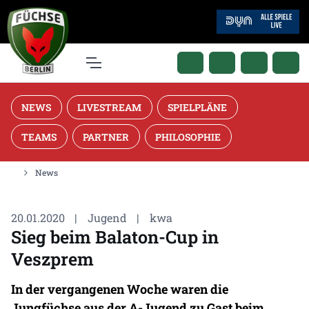
NEWS
LIVESTREAM
SPIELPLÄNE
TEAMS
PARTNER
PHILOSOPHIE
News
20.01.2020
|
Jugend
|
kwa
Sieg beim Balaton-Cup in
Veszprem
In der vergangenen Woche waren die
Jungfüchse aus der A-Jugend zu Gast beim