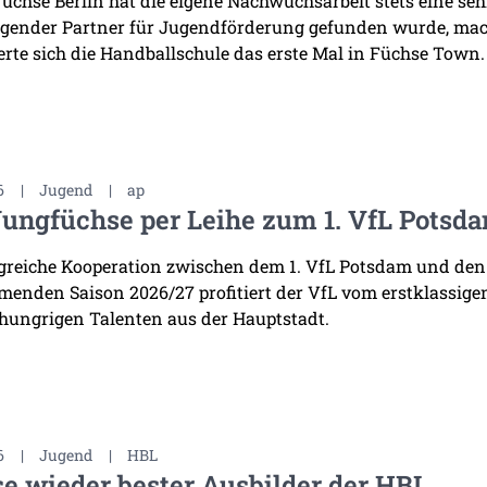
Füchse Berlin hat die eigene Nachwuchsarbeit stets eine se
gender Partner für Jugendförderung gefunden wurde, mac
erte sich die Handballschule das erste Mal in Füchse Town.
6
|
Jugend
|
ap
Jungfüchse per Leihe zum 1. VfL Potsd
lgreiche Kooperation zwischen dem 1. VfL Potsdam und den
enden Saison 2026/27 profitiert der VfL vom erstklassige
 hungrigen Talenten aus der Hauptstadt.
6
|
Jugend
|
HBL
e wieder bester Ausbilder der HBL