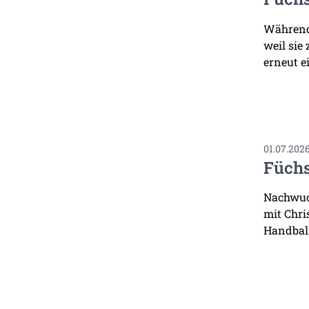
Während 
weil sie
erneut ei
01.07.202
Füchs
Nachwuch
mit Chri
Handbal