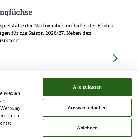
ungfüchse
imspielstätte der Nachwuchshandballer der Füchse
ungen für die Saison 2026/27. Neben den
zugang ...
Alle zulassen
le Medien
ir
TZ
ATGB
Auswahl erlauben
, Werbung
ren Daten
ienste
Ablehnen