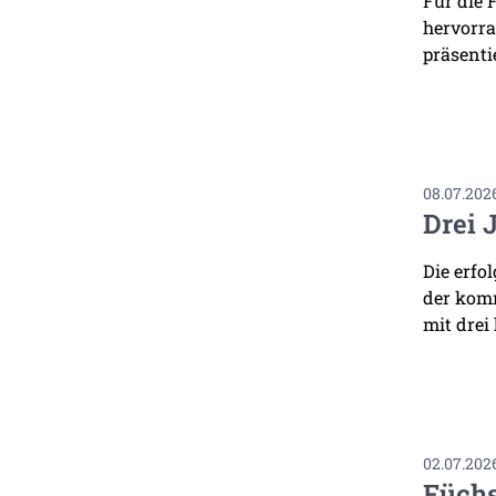
Für die 
hervorra
präsenti
08.07.202
Drei 
Die erfo
der komm
mit drei
02.07.202
Füchs