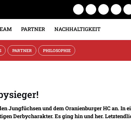
TEAM
PARTNER
NACHHALTIGKEIT
S
PARTNER
PHILOSOPHIE
bysieger!
en Jungfüchsen und dem Oranienburger HC an. In ein
htigen Derbycharakter. Es ging hin und her. Letztendl