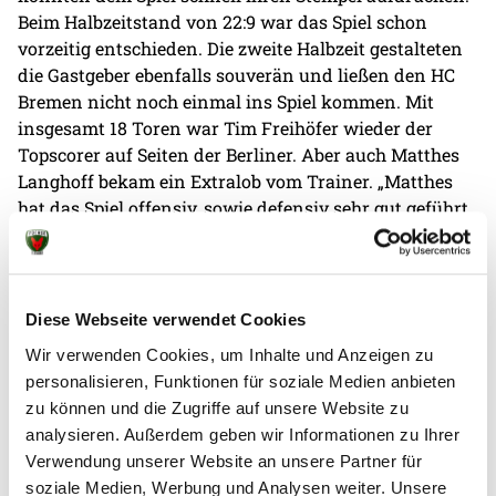
Beim Halbzeitstand von 22:9 war das Spiel schon
vorzeitig entschieden. Die zweite Halbzeit gestalteten
die Gastgeber ebenfalls souverän und ließen den HC
Bremen nicht noch einmal ins Spiel kommen. Mit
insgesamt 18 Toren war Tim Freihöfer wieder der
Topscorer auf Seiten der Berliner. Aber auch Matthes
Langhoff bekam ein Extralob vom Trainer. „Matthes
hat das Spiel offensiv, sowie defensiv sehr gut geführt.
In Abwesenheit von Nils Lichtlein, der am Samstag bei
der Bundesligareserve aushalf und am Sonntag
dementsprechend geschont wurde, hat er sehr viel
Verantwortung übernommen und eine starke
Diese Webseite verwendet Cookies
Persönlichkeit bewiesen", lobt Hanning seinen
Wir verwenden Cookies, um Inhalte und Anzeigen zu
Schützling. Am Freitag geht es für die A-Jugend
personalisieren, Funktionen für soziale Medien anbieten
weiter. Dann spielt man um 20:30 Uhr beim TV
zu können und die Zugriffe auf unsere Website zu
Gelnhausen.
analysieren. Außerdem geben wir Informationen zu Ihrer
Verwendung unserer Website an unsere Partner für
Ein echtes Kampfspiel bestritten die 2. Männer der
soziale Medien, Werbung und Analysen weiter. Unsere