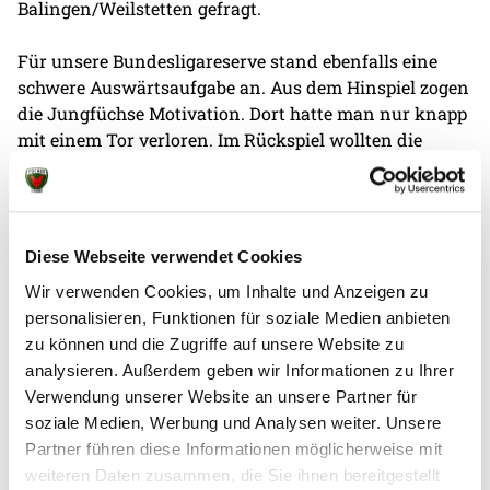
Balingen/Weilstetten gefragt.
Für unsere Bundesligareserve stand ebenfalls eine
schwere Auswärtsaufgabe an. Aus dem Hinspiel zogen
die Jungfüchse Motivation. Dort hatte man nur knapp
mit einem Tor verloren. Im Rückspiel wollten die
Jungfüchse sich dafür revanchieren. Doch das klappte
von Anfang an nicht. Die Berliner kamen nicht zu
ihrem Spiel und ließen die Hildesheimer gewähren.
„Unsere Abwehr war über das gesamte Spiel überhaupt
Diese Webseite verwendet Cookies
nicht vorhanden", kritisiert Anel Mahmutefendic das
Wir verwenden Cookies, um Inhalte und Anzeigen zu
Defensivverhalten seines Teams. Bereits zur Halbzeit
personalisieren, Funktionen für soziale Medien anbieten
hatten sich die Berliner schon 21 Gegentore gefangen
zu können und die Zugriffe auf unsere Website zu
und lagen mit sieben zurück.
analysieren. Außerdem geben wir Informationen zu Ihrer
Verwendung unserer Website an unsere Partner für
In der zweiten Hälfte schafften die Jungfüchse es
soziale Medien, Werbung und Analysen weiter. Unsere
nicht sich noch einmal aufzubäumen. „Ich bin
Partner führen diese Informationen möglicherweise mit
enttäuscht von der Leistung meiner Mannschaft",
weiteren Daten zusammen, die Sie ihnen bereitgestellt
äußerte sich Anel Mahmutefendic nach der Partie. In