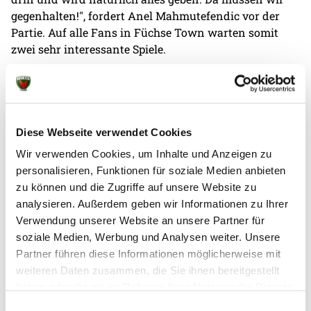
gegenhalten!", fordert Anel Mahmutefendic vor der
Partie. Auf alle Fans in Füchse Town warten somit
zwei sehr interessante Spiele.
Diese Webseite verwendet Cookies
Wir verwenden Cookies, um Inhalte und Anzeigen zu
personalisieren, Funktionen für soziale Medien anbieten
zu können und die Zugriffe auf unsere Website zu
Weitere News
analysieren. Außerdem geben wir Informationen zu Ihrer
Verwendung unserer Website an unsere Partner für
soziale Medien, Werbung und Analysen weiter. Unsere
Partner führen diese Informationen möglicherweise mit
weiteren Daten zusammen, die Sie ihnen bereitgestellt
31.07.2026
|
Jugend
|
pg
haben oder die sie im Rahmen Ihrer Nutzung der Dienste
Erstes Camp der Handballschule in
gesammelt haben.
Einwilligungsauswahl