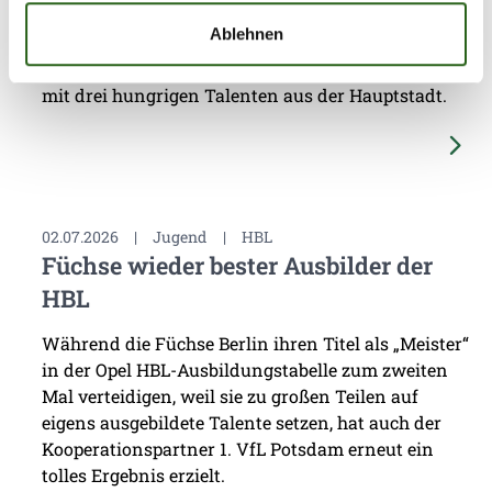
nächste Runde. Auch in der kommenden Saison
Ablehnen
2026/27 profitiert der VfL vom erstklassigen
Berliner Nachwuchs und verstärkt seinen Kader
mit drei hungrigen Talenten aus der Hauptstadt.
02.07.2026
|
Jugend
|
HBL
Füchse wieder bester Ausbilder der
HBL
Während die Füchse Berlin ihren Titel als „Meister“
in der Opel HBL-Ausbildungstabelle zum zweiten
Mal verteidigen, weil sie zu großen Teilen auf
eigens ausgebildete Talente setzen, hat auch der
Kooperationspartner 1. VfL Potsdam erneut ein
tolles Ergebnis erzielt.