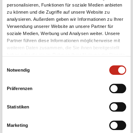
der Füchse Berlin gegen die SG Flensburg-Handewitt.
personalisieren, Funktionen für soziale Medien anbieten
In der Halbzeit wurden die Kinder mit ihren neuen
zu können und die Zugriffe auf unsere Website zu
Shirts sogar nochmal auf dem Feld empfangen.
analysieren. Außerdem geben wir Informationen zu Ihrer
Verwendung unserer Website an unsere Partner für
soziale Medien, Werbung und Analysen weiter. Unsere
Partner führen diese Informationen möglicherweise mit
weiteren Daten zusammen, die Sie ihnen bereitgestellt
haben oder die sie im Rahmen Ihrer Nutzung der Dienste
gesammelt haben.
Einwilligungsauswahl
Notwendig
Weitere News
Präferenzen
Statistiken
31.07.2026
|
Jugend
|
pg
Erstes Camp der Handballschule in
Marketing
Füchse Town