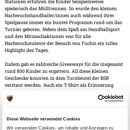
Stationen erfuhren die Kinder beispielsweise
spielerisch das Mülltrennen. So wurde den kleinen
Nachwuchshandballer/innen auch während ihrer
Spielpause immer ein buntes Programm rund um das
Turnier geboten. Neben dem Spaß am Handballsport
und den Mitmachaktionen war für alle
Nachwuchstalente der Besuch von Fuchsi ein tolles
Highlight des Tages.
Zudem gab es zahlreiche Giveaways für die insgesamt
rund 800 Kinder zu ergattern. All diese kleinen
Geschenke konnten in dem Turnbeutel der BSR
verstaut werden. Auch ein T-Shirt als Erinnerung
nahm jeder Teilnehmer mit nach Hause. Das BSR-
Nachwuchsturnier ist seit Jahren fester Bestandteil in
der Jugendförderung der Füchse, des
Handballverbands Berlin und der Berliner
Diese Webseite verwendet Cookies
Stadtreinigung. Zum Abschluss des ereignisreichen
Tages waren die Kids Teil des Bundesligaheimspiels
Wir verwenden Cookies, um Inhalte und Anzeigen zu