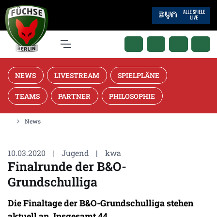
NEWS
LIVESTREAM
SPIELPLÄNE
TEAMS
PARTNER
PHILOSOPHIE
News
10.03.2020
|
Jugend
|
kwa
Finalrunde der B&O-
Grundschulliga
Die Finaltage der B&O-Grundschulliga stehen
aktuell an. Insgesamt 44