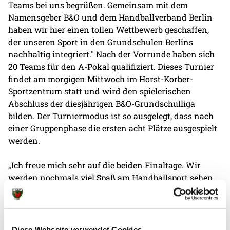
Teams bei uns begrüßen. Gemeinsam mit dem
Namensgeber B&O und dem Handballverband Berlin
haben wir hier einen tollen Wettbewerb geschaffen,
der unseren Sport in den Grundschulen Berlins
nachhaltig integriert." Nach der Vorrunde haben sich
20 Teams für den A-Pokal qualifiziert. Dieses Turnier
findet am morgigen Mittwoch im Horst-Korber-
Sportzentrum statt und wird den spielerischen
Abschluss der diesjährigen B&O-Grundschulliga
bilden. Der Turniermodus ist so ausgelegt, dass nach
einer Gruppenphase die ersten acht Plätze ausgespielt
werden.
„Ich freue mich sehr auf die beiden Finaltage. Wir
werden nochmals viel Spaß am Handballsport sehen.
Am 26.04. werden wir dann beim Bundesligaheimspiel
der Füchse Berlin gegen die TSV Hannover-Burgdorf
die Siegerehrung durchführen. An diesem Termin
findet im Fuchsbau zudem der Tag des
Diese Webseite verwendet Cookies