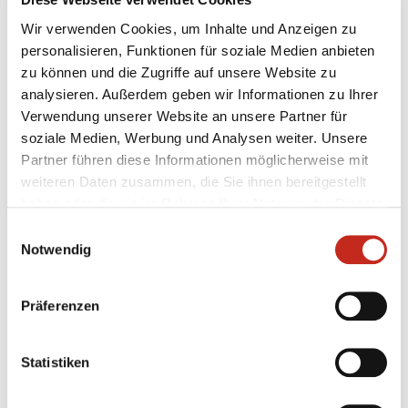
Kinderhandballs statt, der den optimalen Rahmen für
Wir verwenden Cookies, um Inhalte und Anzeigen zu
den endgültigen Abschluss der B&O-Grundschulliga
personalisieren, Funktionen für soziale Medien anbieten
bietet", so Lüdke im Vorfeld der Finaltage. Natürlich ist
zu können und die Zugriffe auf unsere Website zu
auch Fuchsi an beiden Tagen vor Ort und wird die
analysieren. Außerdem geben wir Informationen zu Ihrer
Kids während und zwischen den Spielen immer
Verwendung unserer Website an unsere Partner für
wieder anfeuern und motivieren.
soziale Medien, Werbung und Analysen weiter. Unsere
Partner führen diese Informationen möglicherweise mit
weiteren Daten zusammen, die Sie ihnen bereitgestellt
haben oder die sie im Rahmen Ihrer Nutzung der Dienste
gesammelt haben.
Einwilligungsauswahl
Notwendig
Präferenzen
Weitere News
Statistiken