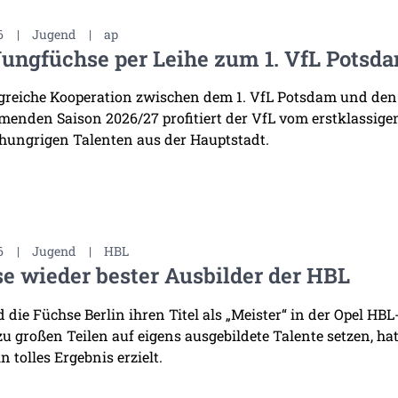
6
|
Jugend
|
ap
Jungfüchse per Leihe zum 1. VfL Potsd
lgreiche Kooperation zwischen dem 1. VfL Potsdam und den
enden Saison 2026/27 profitiert der VfL vom erstklassige
 hungrigen Talenten aus der Hauptstadt.
6
|
Jugend
|
HBL
e wieder bester Ausbilder der HBL
die Füchse Berlin ihren Titel als „Meister“ in der Opel HB
 zu großen Teilen auf eigens ausgebildete Talente setzen, h
n tolles Ergebnis erzielt.