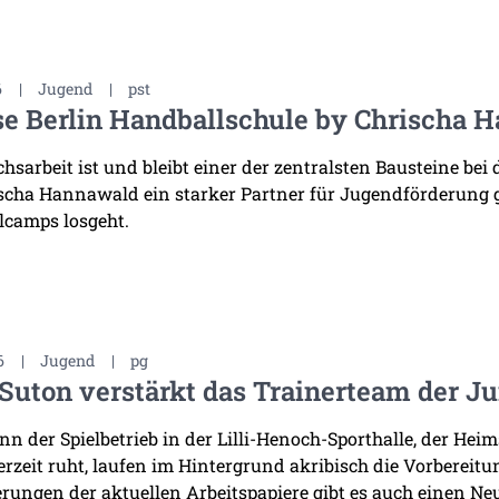
6
|
Jugend
|
pst
e Berlin Handballschule by Chrischa H
sarbeit ist und bleibt einer der zentralsten Bausteine bei 
scha Hannawald ein starker Partner für Jugendförderung
lcamps losgeht.
6
|
Jugend
|
pg
Suton verstärkt das Trainerteam der J
n der Spielbetrieb in der Lilli-Henoch-Sporthalle, der He
derzeit ruht, laufen im Hintergrund akribisch die Vorbereit
rungen der aktuellen Arbeitspapiere gibt es auch einen Neu