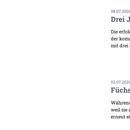
08.07.202
Drei 
Die erfo
der komm
mit drei
02.07.202
Füchs
Während 
weil sie
erneut ei