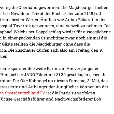
 wenig die Oberhand gewonnen. Die Magdeburger hielten
 Leo Nowak im Trikot der Füchse, der zum 21:18 traf
st zum besten Werfer. Ähnlich wie Anian Eckardt in der
Pasqual Tovornik gezwungen, eine Auszeit zu nehmen. Die
Raphael Welchs per Doppelschlag wieder für ausgeglichene
tten in einer packenden Crunchtime zwar noch einmal die
r Gäste stellten die Magdeburger, ohne dass die
ch. Die Zuschauer dürfen sich also am Freitag, den 9.
euen.
 eine spannende zweite Partie an. Am vergangenen
Hinspiel bei JANO Filder mit 31:30 geschlagen geben. In
Trainer Per Oke Kohnagel an diesem Samstag, 3. Mai, das
Interessierte und Anhänger der Jungfüchse können an der
von SportdeutschlandTV
ist die Partie zu verfolgen.
üchse-Geschäftsführer und Nachwuchsförderer Bob