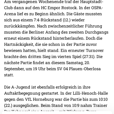
Am vergangenen Wochenende traf der Hauptstadt-
Club dann auf den HC Empor Rostock. In der OSPA-
Arena lief es zu Beginn ähnlich. Die Gäste mussten
sich aus einem 7:4-Rückstand (12.) wieder
zurückkämpfen. Nach zwischenzeitlicher Führung
mussten die Berliner Anfang des zweiten Durchgangs
erneut einem Rückstand hinterherlaufen. Doch die
Hartnäckigkeit, die sie schon in der Partie zuvor
bewiesen hatten, hielt stand. Ein erneuter Turnover
brachte den dritten Sieg im vierten Spiel (27:31). Die
nächste Partie findet an diesem Samstag, 20.
September, um 19 Uhr beim SV 04 Plauen-Oberlosa
statt.
Die A-Jugend ist ebenfalls erfolgreich in ihre
Auftaktbegegnung gestartet. In der Lilli-Henoch-Halle
gegen den VfL Horneburg war die Partie bis zum 10:10
(22.) ausgeglichen. Beim Stand von 10:9 nahm Trainer
Per Kohnagel eine Auszeit – mit Wirkung. Zwar