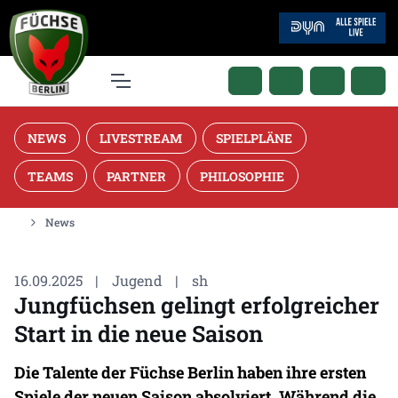
NEWS
LIVESTREAM
SPIELPLÄNE
TEAMS
PARTNER
PHILOSOPHIE
News
16.09.2025
|
Jugend
|
sh
Jungfüchsen gelingt erfolgreicher
Start in die neue Saison
Die Talente der Füchse Berlin haben ihre ersten
Spiele der neuen Saison absolviert. Während die